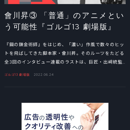
會川昇③ 「普通」のアニメとい
う可能性『ゴルゴ13 劇場版』
『鋼の錬金術師』をはじめ、「濃い」作風で数々のヒッ
トを飛ばしてきた脚本家・會川昇。そのルーツをたどる
全3回のインタビュー連載のラストは、巨匠・出﨑統監
督についての思いを、意外な作品を入り口に語る。アニ
ゴルゴ13 劇場版
2022.06.24
メにとっての「普通」とは何か？