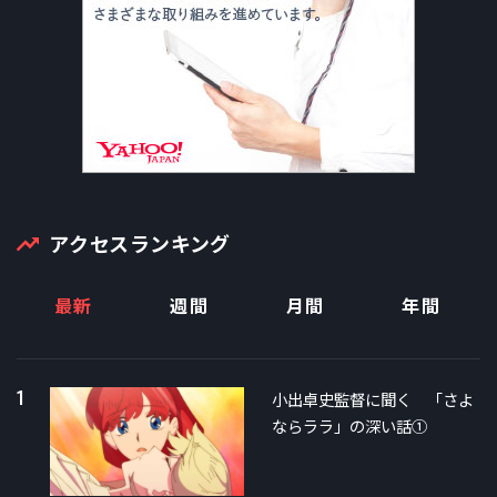
アクセスランキング
最新
週間
月間
年間
1
小出卓史監督に聞く 「さよ
ならララ」の深い話①