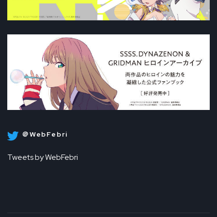
＠WebFebri
Tweets by WebFebri