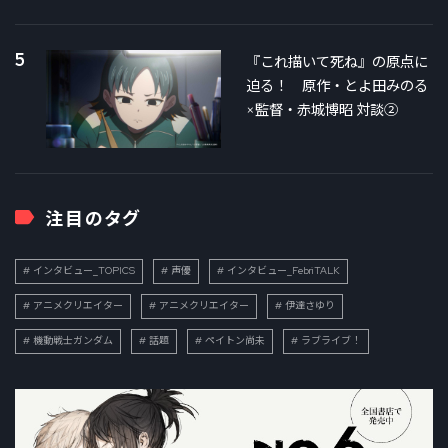
5
『これ描いて死ね』の原点に
迫る！ 原作・とよ田みのる
×監督・赤城博昭 対談②
注目のタグ
インタビュー_TOPICS
声優
インタビュー_FebriTALK
アニメクリエイター
アニメクリエイター
伊達さゆり
機動戦士ガンダム
話題
ペイトン尚未
ラブライブ！