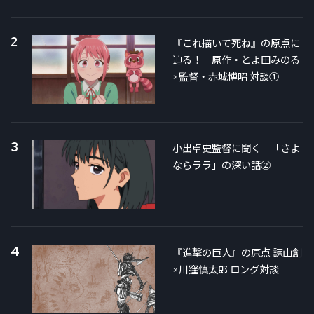
2
『これ描いて死ね』の原点に
迫る！ 原作・とよ田みのる
×監督・赤城博昭 対談①
3
小出卓史監督に聞く 「さよ
ならララ」の深い話②
4
『進撃の巨人』の原点 諫山創
×川窪慎太郎 ロング対談