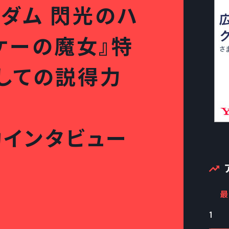
ダム 閃光のハ
ケーの魔女』特
しての説得力
功インタビュー
最
1