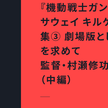
『機動戦士ガン
サウェイ キル
集③ 劇場版と
を求めて
監督・村瀬修
（中編）