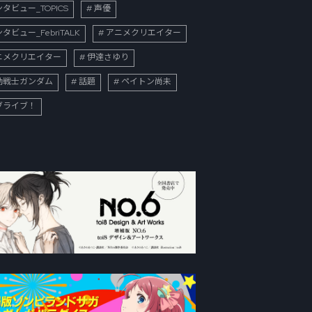
タビュー_TOPICS
声優
タビュー_FebriTALK
アニメクリエイター
ニメクリエイター
伊達さゆり
動戦士ガンダム
話題
ペイトン尚未
ブライブ！