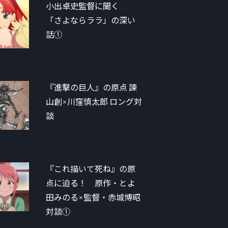
小出卓史監督に聞く
「さよならララ」の深い
話①
『進撃の巨人』の原点 諫
山創×川窪慎太郎 ロング対
談
『これ描いて死ね』の原
点に迫る！ 原作・とよ
田みのる×監督・赤城博昭
対談①