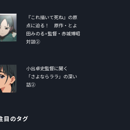
『これ描いて死ね』の原
点に迫る！ 原作・とよ
田みのる×監督・赤城博昭
対談②
小出卓史監督に聞く
「さよならララ」の深い
話②
注目のタグ