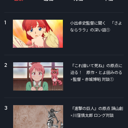
1
小出卓史監督に聞く 「さよ
ならララ」の深い話①
2
『これ描いて死ね』の原点に
迫る！ 原作・とよ田みのる
×監督・赤城博昭 対談①
3
『進撃の巨人』の原点 諫山創
×川窪慎太郎 ロング対談