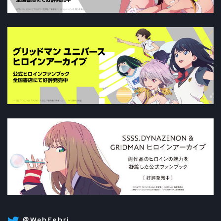
＠WebFebri