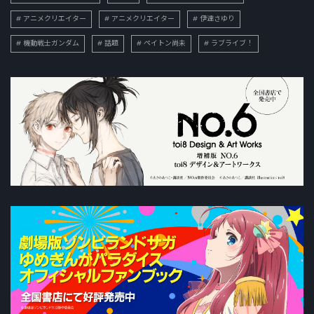
アニメクリエイター
アニメクリエイター
伊達さゆり
機動戦士ガンダム
話題
ペイトン尚未
ラブライブ！