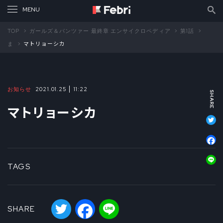
TOP
ガールズ＆パンツァー 最終章 エンサイクロペディア
第1話
ま
マトリョーシカ
お知らせ
2021.01.25
11:22
マトリョーシカ
T
F
L
TAGS
Twitter
Facebook
Line
SHARE