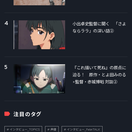
4
小出卓史監督に聞く 「さよ
ならララ」の深い話②
5
『これ描いて死ね』の原点に
迫る！ 原作・とよ田みのる
×監督・赤城博昭 対談②
注目のタグ
インタビュー_TOPICS
声優
インタビュー_FebriTALK