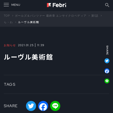
TOP
ガールズ＆パンツァー 最終章 エンサイクロペディア
第1話
ら・わ
ルーヴル美術館
お知らせ
2021.01.25
11:39
ルーヴル美術館
T
F
L
TAGS
Twitter
Facebook
Line
SHARE