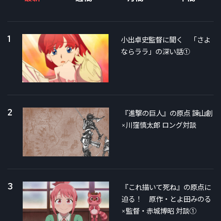
1
小出卓史監督に聞く 「さよ
ならララ」の深い話①
2
『進撃の巨人』の原点 諫山創
×川窪慎太郎 ロング対談
3
『これ描いて死ね』の原点に
迫る！ 原作・とよ田みのる
×監督・赤城博昭 対談①