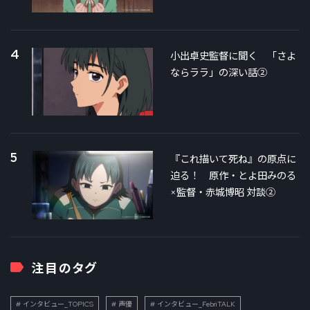
4
小出卓史監督に聞く 「さよ
ならララ」の深い話②
5
『これ描いて死ね』の原点に
迫る！ 原作・とよ田みのる
×監督・赤城博昭 対談②
注目のタグ
インタビュー_TOPICS
声優
インタビュー_FebriTALK