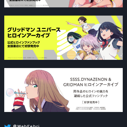
＠WebFebri