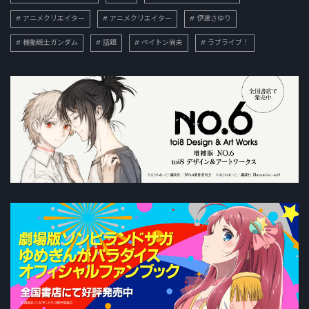
アニメクリエイター
アニメクリエイター
伊達さゆり
機動戦士ガンダム
話題
ペイトン尚未
ラブライブ！