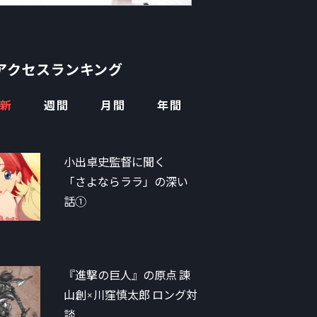
アクセスランキング
新
週間
月間
年間
小出卓史監督に聞く
「さよならララ」の深い
話①
『進撃の巨人』の原点 諫
山創×川窪慎太郎 ロング対
談