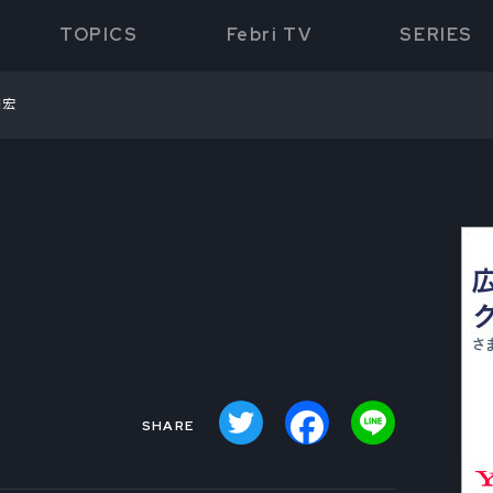
TOPICS
Febri TV
SERIES
知宏
Twitter
Facebook
Line