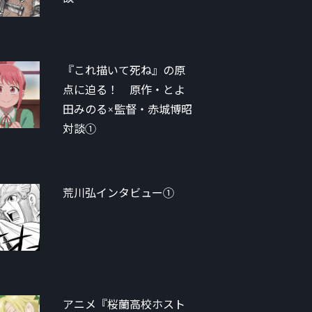
『これ描いて死ね』の原
点に迫る！ 原作・とよ
田みのる×監督・赤城博昭
対談①
荒川弘インタビュー①
アニメ『桜蘭高校ホスト