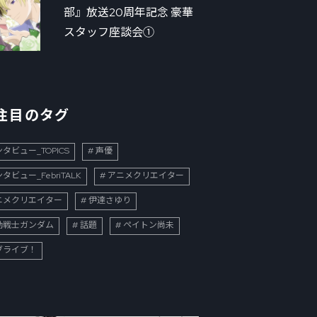
部』放送20周年記念 豪華
スタッフ座談会①
注目のタグ
タビュー_TOPICS
声優
タビュー_FebriTALK
アニメクリエイター
ニメクリエイター
伊達さゆり
動戦士ガンダム
話題
ペイトン尚未
ブライブ！