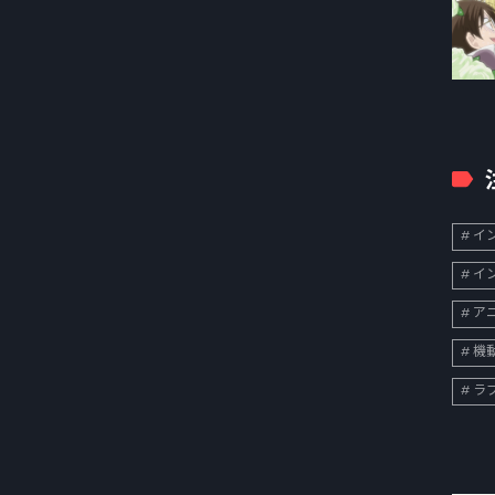
イン
イン
ア
機
ラ