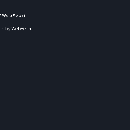
＠WebFebri
ts by WebFebri