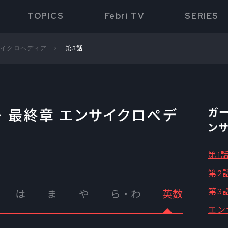
TOPICS
Febri TV
SERIES
サイクロペディア
第3話
 最終章 エンサイクロペデ
ガー
ン
第1
第2
第3
は
ま
や
ら・わ
英数
エン