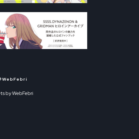
＠WebFebri
ts by WebFebri