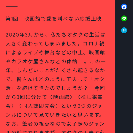
Fa
Li
第1回 映画館で愛を叫べない応援上映
Ha
2020年3月から、私たちオタクの生活は
大きく変わってしまいました。コロナ禍
によるライブや舞台などの中止、映画館
やカラオケ屋さんなどの休館……。この一
年、しんどいことがたくさん起きるなか
で、皆さんはどのように工夫して「オタ
活」を続けてきたのでしょうか？ 今回
から3回に分けて〈映画館〉〈推し鑑賞
会〉〈同人誌即売会〉という3つのジャ
ンルについて見ていきたいと思います。
なお、筆者の視点なので女子多めジャン
ルの話になりますが、オタクの工夫と心