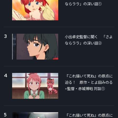
ならララ」の深い話①
3
小出卓史監督に聞く 「さよ
ならララ」の深い話②
4
『これ描いて死ね』の原点に
迫る！ 原作・とよ田みのる
×監督・赤城博昭 対談①
5
『これ描いて死ね』の原点に