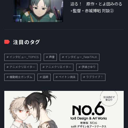
迫る！ 原作・とよ田みのる
×監督・赤城博昭 対談②
注目のタグ
インタビュー_TOPICS
声優
インタビュー_FebriTALK
アニメクリエイター
アニメクリエイター
伊達さゆり
機動戦士ガンダム
話題
ペイトン尚未
ラブライブ！