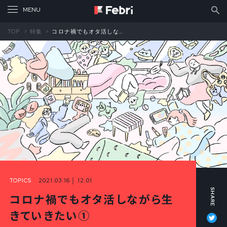
TOP
特集
コロナ禍でもオタ活しながら生きていきたい①
TOPICS
2021.03.16 │ 12:01
コロナ禍でもオタ活しながら生
Tw
きていきたい①