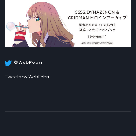
＠WebFebri
Tweets by WebFebri