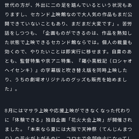
世代の方が、外出に二の足を踏んでいるという状況もあ
りますし、セカンド上映館なので大人気の作品もまだ公
開できていないこともあり、まだまだ大変です」。苦労
話をしつつも、「企画ものができるのは、作品を熟知し
た状態で上映できるセカンド館ならでは。個人の裁量も
効くので、やりたいことは即実行に移せます。自粛のあ
とも、監督特集や京アニ特集、『羅小黒戦記（ロシャオ
ヘイセンキ）』の字幕版と吹き替え版を同時上映した
り、うちの劇場オリジナルのグッズも販売を始めまし
た」。
8月にはマサラ上映や応援上映ができなくなった代わり
に「体験できる」独自企画「花火大会上映」が開催され
ました。「本来なら夏には大阪で天神祭（てんじんまつ
り）の花火が上がるのに、コロナで全部中止になってし