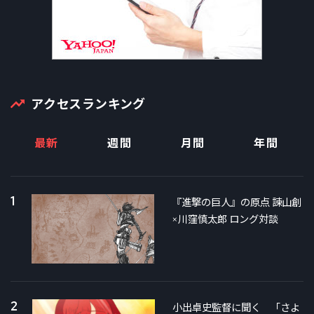
アクセスランキング
最新
週間
月間
年間
1
『進撃の巨人』の原点 諫山創
×川窪慎太郎 ロング対談
2
小出卓史監督に聞く 「さよ