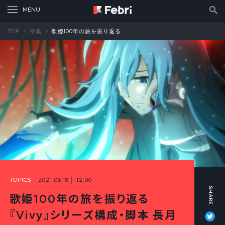
TOP
特集
歌姫100年の旅を振り返る 『Vivy』シリーズ構成・脚本 長月達平×梅原英司対談②
TOPICS
2021.08.18 │ 12:00
歌姫100年の旅を振り返る
Tw
『Vivy』シリーズ構成・脚本 長月