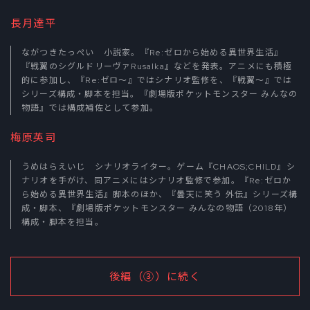
長月達平
ながつきたっぺい 小説家。『Re:ゼロから始める異世界生活』
『戦翼のシグルドリーヴァRusalka』などを発表。アニメにも積極
的に参加し、『Re:ゼロ～』ではシナリオ監修を、『戦翼～』では
シリーズ構成・脚本を担当。『劇場版ポケットモンスター みんなの
物語』では構成補佐として参加。
梅原英司
うめはらえいじ シナリオライター。ゲーム『CHAOS;CHILD』シ
ナリオを手がけ、同アニメにはシナリオ監修で参加。『Re:ゼロか
ら始める異世界生活』脚本のほか、『曇天に笑う 外伝』シリーズ構
成・脚本、『劇場版ポケットモンスター みんなの物語（2018年）
構成・脚本を担当。
後編（③）に続く