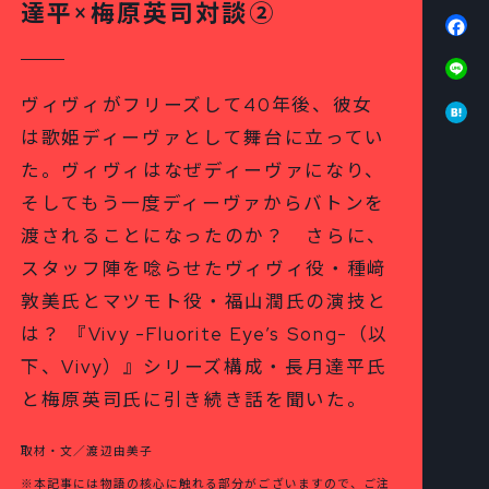
達平×梅原英司対談②
Fa
Li
Ha
ヴィヴィがフリーズして40年後、彼女
は歌姫ディーヴァとして舞台に立ってい
た。ヴィヴィはなぜディーヴァになり、
そしてもう一度ディーヴァからバトンを
渡されることになったのか？ さらに、
スタッフ陣を唸らせたヴィヴィ役・種﨑
敦美氏とマツモト役・福山潤氏の演技と
は？ 『Vivy -Fluorite Eye’s Song-（以
下、Vivy）』シリーズ構成・長月達平氏
と梅原英司氏に引き続き話を聞いた。
取材・文／渡辺由美子
※本記事には物語の核心に触れる部分がございますので、ご注