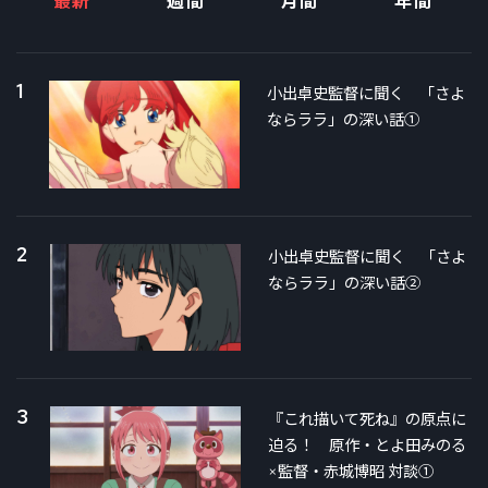
最新
週間
月間
年間
1
小出卓史監督に聞く 「さよ
ならララ」の深い話①
2
小出卓史監督に聞く 「さよ
ならララ」の深い話②
3
『これ描いて死ね』の原点に
迫る！ 原作・とよ田みのる
×監督・赤城博昭 対談①