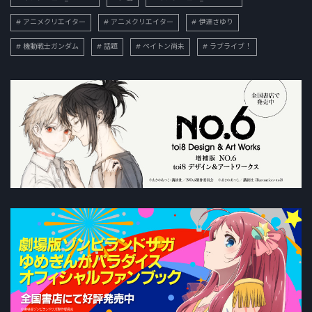
アニメクリエイター
アニメクリエイター
伊達さゆり
機動戦士ガンダム
話題
ペイトン尚未
ラブライブ！