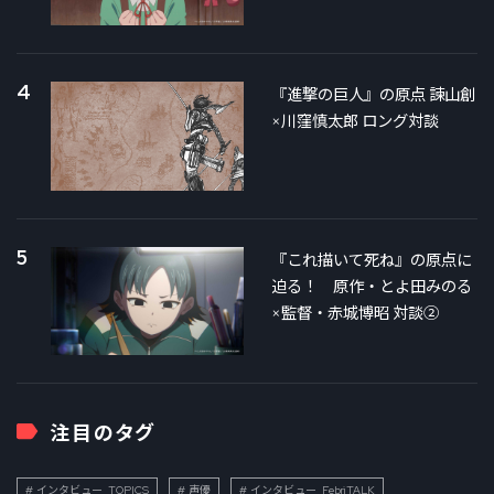
4
『進撃の巨人』の原点 諫山創
×川窪慎太郎 ロング対談
5
『これ描いて死ね』の原点に
迫る！ 原作・とよ田みのる
×監督・赤城博昭 対談②
注目のタグ
インタビュー_TOPICS
声優
インタビュー_FebriTALK