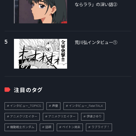
ならララ」の深い話②
5
荒川弘インタビュー①
注目のタグ
インタビュー_TOPICS
声優
インタビュー_FebriTALK
アニメクリエイター
アニメクリエイター
伊達さゆり
機動戦士ガンダム
話題
ペイトン尚未
ラブライブ！