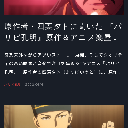
原作者・四葉夕トに聞いた 『パ
リピ孔明』原作＆アニメ楽屋裏
話①
奇想天外ながらアツいストーリー展開、そしてクオリテ
ィの高い映像と音楽で注目を集めるTVアニメ『パリピ
孔明』。原作者の四葉夕ト（よつばゆうと）に、原作誕
生の経緯や孔明と英子の関係性について直撃インタビュ
パリピ孔明
2022.06.16
ー！