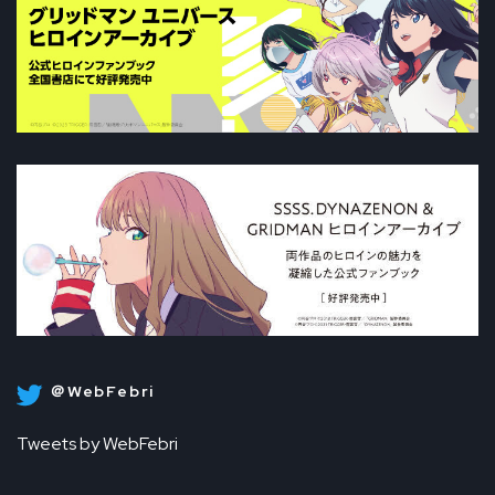
＠WebFebri
Tweets by WebFebri