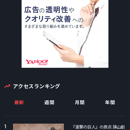
アクセスランキング
最新
週間
月間
年間
1
『進撃の巨人』の原点 諫山創