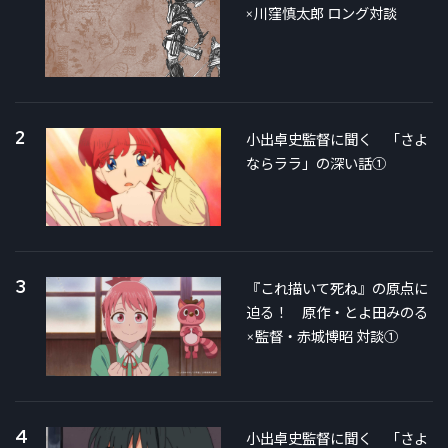
×川窪慎太郎 ロング対談
2
小出卓史監督に聞く 「さよ
ならララ」の深い話①
3
『これ描いて死ね』の原点に
迫る！ 原作・とよ田みのる
×監督・赤城博昭 対談①
4
小出卓史監督に聞く 「さよ