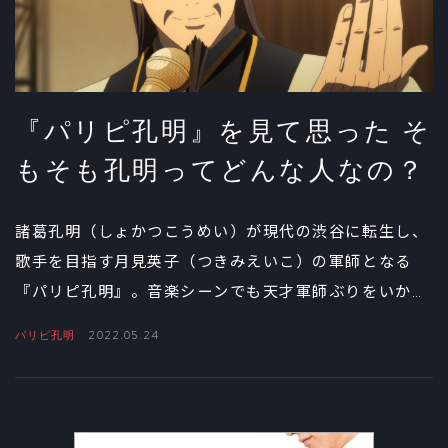
『パリピ孔明』を見て思った そ
もそも孔明ってどんな人なの？
諸葛孔明（しょかつこうめい）が現代の渋谷に転生し、
歌手を目指す月見英子（つきみえいこ）の軍師となる
『パリピ孔明』。音楽シーンでも天才軍師ぶりをいかん
なく発揮する孔明だが、「そもそも孔明って誰なの？
パリピ孔明
2022.05.24
ネットであの顔はよく見かけるけど……」という視聴者も
いるはず。そんな「孔明初心者」のために、ここでは
『三国志』にその名を残す孔明その人についておらさら
いしよう。