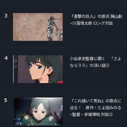
3
『進撃の巨人』の原点 諫山創
×川窪慎太郎 ロング対談
4
小出卓史監督に聞く 「さよ
ならララ」の深い話②
5
『これ描いて死ね』の原点に
迫る！ 原作・とよ田みのる
×監督・赤城博昭 対談②