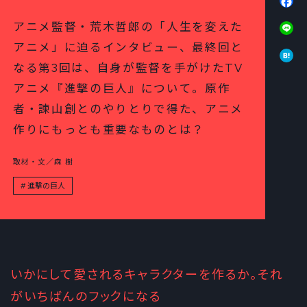
Li
アニメ監督・荒木哲郎の「人生を変えた
アニメ」に迫るインタビュー、最終回と
Ha
なる第3回は、自身が監督を手がけたTV
アニメ『進撃の巨人』について。原作
者・諫山創とのやりとりで得た、アニメ
作りにもっとも重要なものとは？
取材・文／森 樹
進撃の巨人
いかにして愛されるキャラクターを作るか。それ
がいちばんのフックになる