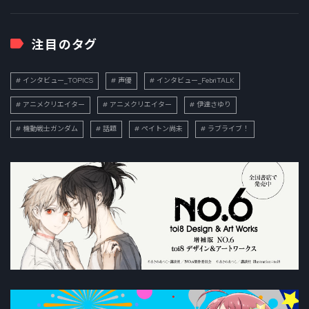
注目のタグ
インタビュー_TOPICS
声優
インタビュー_FebriTALK
アニメクリエイター
アニメクリエイター
伊達さゆり
機動戦士ガンダム
話題
ペイトン尚未
ラブライブ！