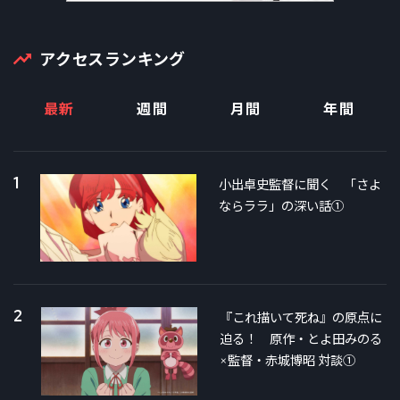
アクセスランキング
最新
週間
月間
年間
1
小出卓史監督に聞く 「さよ
ならララ」の深い話①
2
『これ描いて死ね』の原点に
迫る！ 原作・とよ田みのる
×監督・赤城博昭 対談①