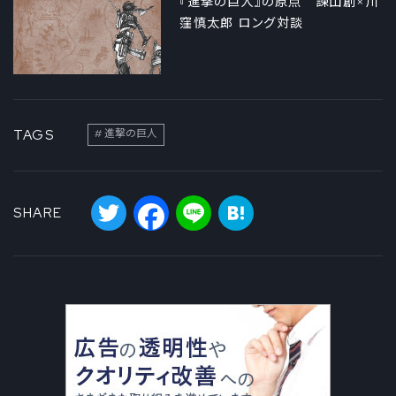
『進撃の巨人』の原点 諫山創×川
窪慎太郎 ロング対談
TAGS
進撃の巨人
Twitter
Facebook
Line
Hatena
SHARE