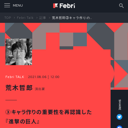
TOP
Febri Talk
記事
荒木哲郎③キャラ作りの重要性を再認識した『進撃の巨人』
Febri TALK
2021.08.06 │ 12:00
荒木哲郎
演出家
③キャラ作りの重要性を再認識した
Tw
『進撃の巨人』
Fa