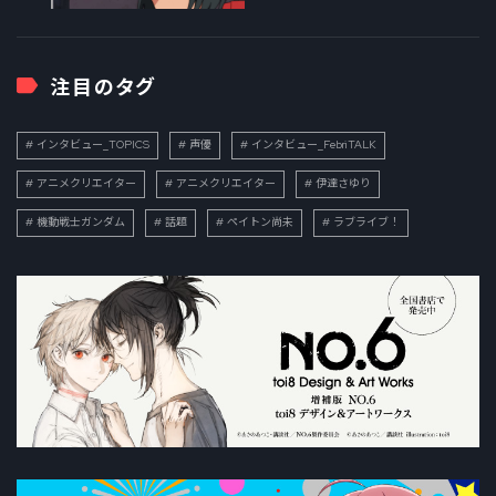
注目のタグ
インタビュー_TOPICS
声優
インタビュー_FebriTALK
アニメクリエイター
アニメクリエイター
伊達さゆり
機動戦士ガンダム
話題
ペイトン尚未
ラブライブ！