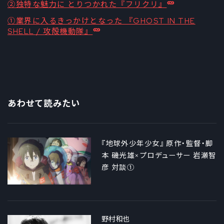
②独特な魅力に とりつかれた『フリクリ』
①業界に入るきっかけとなった 『GHOST IN THE
SHELL / 攻殻機動隊』
あわせて読みたい
『地球外少年少女』 原作・監督・脚
本 磯光雄×プロデューサー 岩瀬智
彦 対談①
野村和也