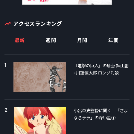
アクセスランキング
最新
週間
月間
年間
1
『進撃の巨人』の原点 諫山創
×川窪慎太郎 ロング対談
2
小出卓史監督に聞く 「さよ
ならララ」の深い話①