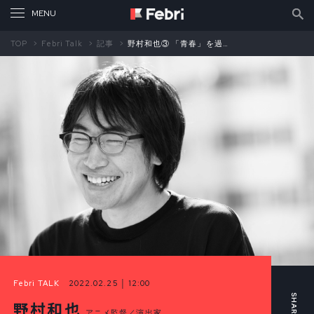
TOP
Febri Talk
記事
野村和也③ 「青春」を過ごした『電脳コイル』
Febri TALK
2022.02.25 │ 12:00
野村和也
アニメ監督／演出家