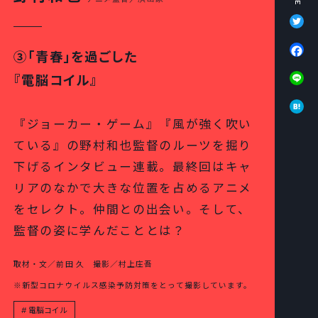
Tw
Fa
③「青春」を過ごした
Li
『電脳コイル』
Ha
『ジョーカー・ゲーム』『風が強く吹い
ている』の野村和也監督のルーツを掘り
下げるインタビュー連載。最終回はキャ
リアのなかで大きな位置を占めるアニメ
をセレクト。仲間との出会い。そして、
監督の姿に学んだこととは？
取材・文／前田 久 撮影／村上庄吾
※新型コロナウイルス感染予防対策をとって撮影しています。
電脳コイル