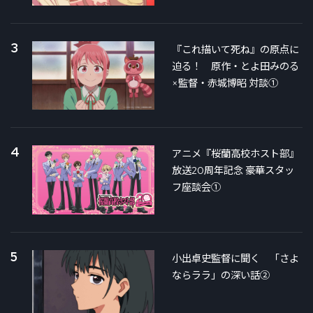
3
『これ描いて死ね』の原点に
迫る！ 原作・とよ田みのる
×監督・赤城博昭 対談①
4
アニメ『桜蘭高校ホスト部』
放送20周年記念 豪華スタッ
フ座談会①
5
小出卓史監督に聞く 「さよ
ならララ」の深い話②