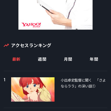
アクセスランキング
最新
週間
月間
年間
1
小出卓史監督に聞く 「さよ
ならララ」の深い話①