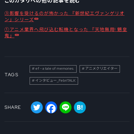
このカタリベの他の記事を読む
③影響を受けるのが怖かった 『新世紀エヴァンゲリオ
ン』シリーズ
①アニメ業界へ飛び込む転機となった 『天地無用! 魎皇
鬼』
ef - a tale of memories.
アニメクリエイター
TAGS
インタビュー_FebriTALK
Twitter
Facebook
Line
Hatena
SHARE