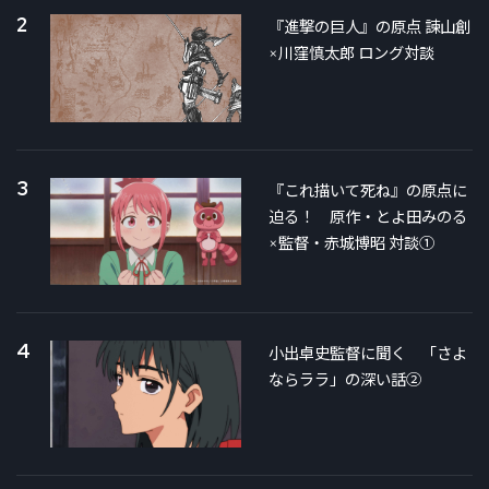
2
『進撃の巨人』の原点 諫山創
×川窪慎太郎 ロング対談
3
『これ描いて死ね』の原点に
迫る！ 原作・とよ田みのる
×監督・赤城博昭 対談①
4
小出卓史監督に聞く 「さよ
ならララ」の深い話②