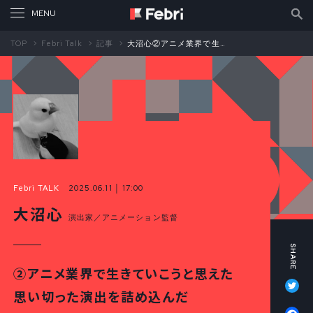
TOP
Febri Talk
記事
大沼心②アニメ業界で生きていこうと思えた 思い切った演出を詰め込んだ 『ef – a tale of memories.』
Febri TALK
2025.06.11 │ 17:00
大沼心
演出家／アニメーション監督
②アニメ業界で生きていこうと思えた
Tw
思い切った演出を詰め込んだ
Fa