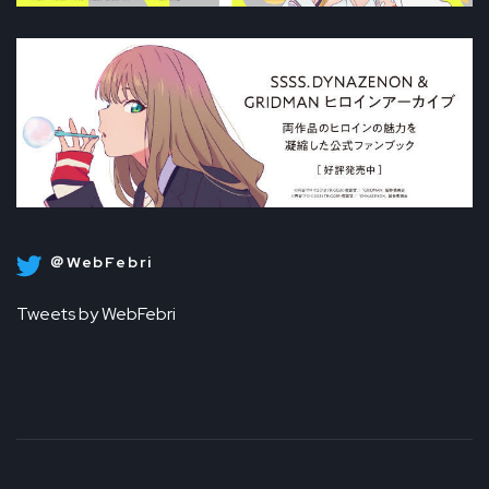
＠WebFebri
Tweets by WebFebri