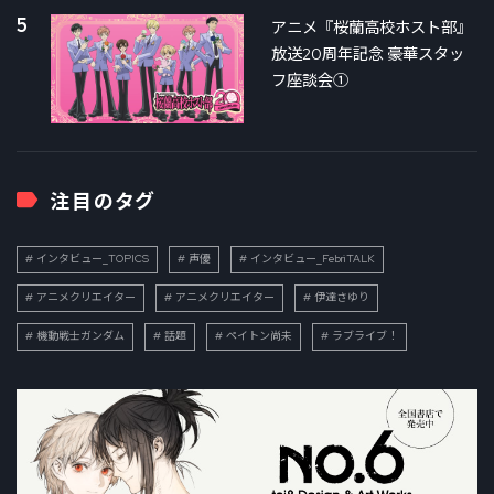
5
アニメ『桜蘭高校ホスト部』
放送20周年記念 豪華スタッ
フ座談会①
注目のタグ
インタビュー_TOPICS
声優
インタビュー_FebriTALK
アニメクリエイター
アニメクリエイター
伊達さゆり
機動戦士ガンダム
話題
ペイトン尚未
ラブライブ！