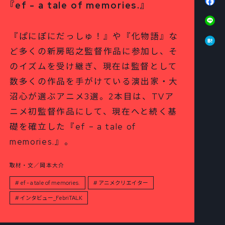
『ef - a tale of memories.』
Li
Ha
『ぱにぽにだっしゅ！』や『化物語』な
ど多くの新房昭之監督作品に参加し、そ
のイズムを受け継ぎ、現在は監督として
数多くの作品を手がけている演出家・大
沼心が選ぶアニメ3選。2本目は、TVア
ニメ初監督作品にして、現在へと続く基
礎を確立した『ef – a tale of
memories.』。
取材・文／岡本大介
ef - a tale of memories.
アニメクリエイター
インタビュー_FebriTALK