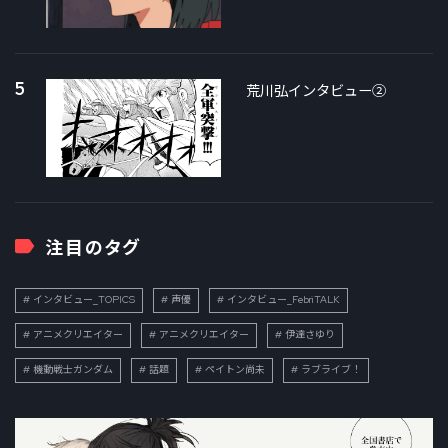
5
荒川弘インタビュー②
注目のタグ
インタビュー_TOPICS
声優
インタビュー_FebriTALK
アニメクリエイター
アニメクリエイター
伊達さゆり
機動戦士ガンダム
話題
ペイトン尚未
ラブライブ！