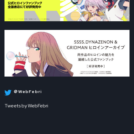
＠WebFebri
Tweets by WebFebri