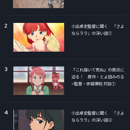
2
小出卓史監督に聞く 「さよ
ならララ」の深い話①
3
『これ描いて死ね』の原点に
迫る！ 原作・とよ田みのる
×監督・赤城博昭 対談①
4
小出卓史監督に聞く 「さよ
ならララ」の深い話②