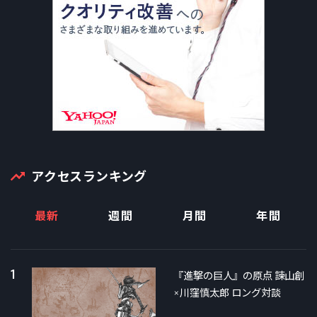
アクセスランキング
最新
週間
月間
年間
1
『進撃の巨人』の原点 諫山創
×川窪慎太郎 ロング対談