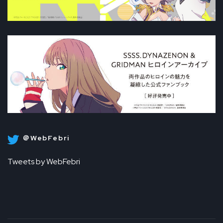
＠WebFebri
Tweets by WebFebri