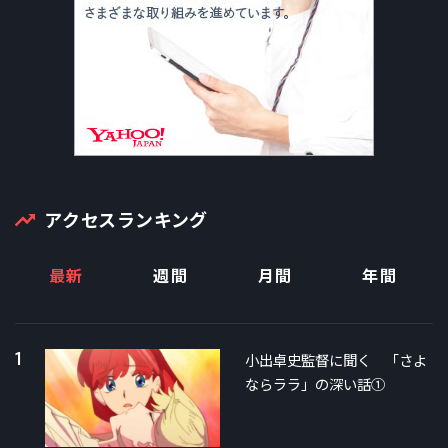
アクセスランキング
最新
週間
月間
年間
1
小出卓史監督に聞く 「さよ
ならララ」の深い話①