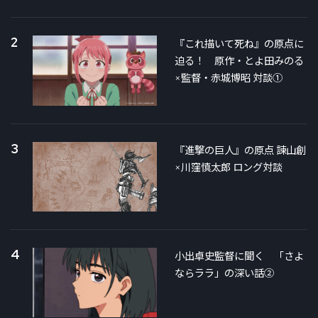
2
『これ描いて死ね』の原点に
迫る！ 原作・とよ田みのる
×監督・赤城博昭 対談①
3
『進撃の巨人』の原点 諫山創
×川窪慎太郎 ロング対談
4
小出卓史監督に聞く 「さよ
ならララ」の深い話②