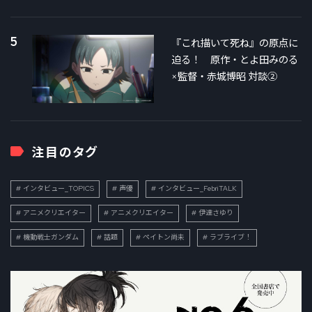
5
『これ描いて死ね』の原点に
迫る！ 原作・とよ田みのる
×監督・赤城博昭 対談②
注目のタグ
インタビュー_TOPICS
声優
インタビュー_FebriTALK
アニメクリエイター
アニメクリエイター
伊達さゆり
機動戦士ガンダム
話題
ペイトン尚未
ラブライブ！