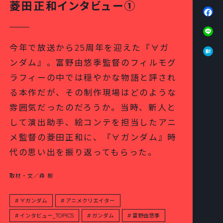
菱田正和インタビュー①
Fa
Li
Ha
今年で放送から25周年を迎えた『∀ガ
ンダム』。富野由悠季監督のフィルモグ
ラフィーの中では穏やかな物語と評され
る本作だが、その制作現場はどのような
雰囲気だったのだろうか。当時、新人と
して演出助手、絵コンテを担当したアニ
メ監督の菱田正和に、『∀ガンダム』時
代の思い出を振り返ってもらった。
取材・文／森 樹
∀ガンダム
アニメクリエイター
インタビュー_TOPICS
ガンダム
富野由悠季