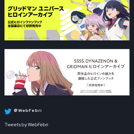
＠WebFebri
Tweets by WebFebri