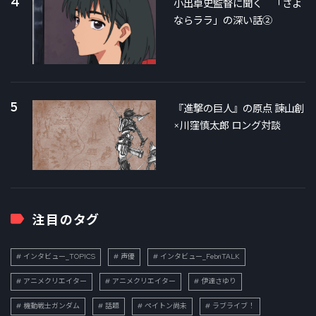
4
小出卓史監督に聞く 「さよ
ならララ」の深い話②
5
『進撃の巨人』の原点 諫山創
×川窪慎太郎 ロング対談
注目のタグ
インタビュー_TOPICS
声優
インタビュー_FebriTALK
アニメクリエイター
アニメクリエイター
伊達さゆり
機動戦士ガンダム
話題
ペイトン尚未
ラブライブ！