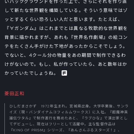
いバックグラウンドを作った上で、さらにそれを作り直
して新たな世界観を構築している。そういう意味ではゾ
ッとするくらい恐ろしい人だと思います。たとえば、
『∀ガンダム』はこれまでとは異なる牧歌的な世界観を
背景に描かれますが、あれも『世界名作劇場』の絵コン
テをたくさん手がけた下地があったからこそでしょう。
でないと、4クール分の物量をあの期間で制作できるわ
けがないので。もし、私が作っていたら、あと数年はか
かっていたでしょうね。
菱田正和
ひしだまさかず 1972年生まれ。宮城県出身。大学卒業後、サンラ
イズ（現・バンダイナムコフィルムワークス）に入社。『超魔神英
雄伝ワタル』で制作進行を務めたあと、『ラブひな』で演出家とし
てデビューし、現在はフリーとして活躍中。主な監督作品は
『KING OF PRISM』シリーズ、『あんさんぶるスターズ！』、