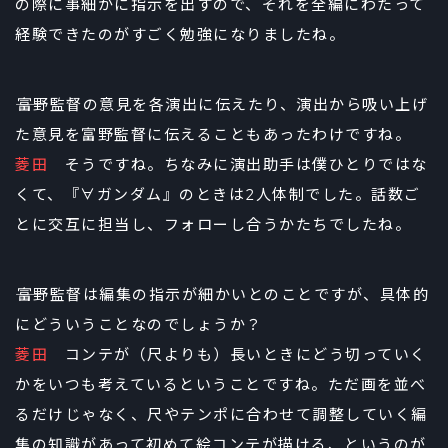
の際に事細かに指示を出すので、それを全編にわたって
経験できたのがすごく勉強になりましたね。
――富野監督の意見を各演出に伝えたり、演出から吸い上げ
た意見を富野監督に伝えることもあったわけですね。
菱田
そうですね。ちなみに演出助手は僕ひとりではな
くて、『∀ガンダム』のときは2人体制でした。話数ご
とに交互に担当し、フォローし合うかたちでしたね。
――富野監督は編集の指示が細かいとのことですが、具体的
にどういうことなのでしょうか？
菱田
コンテが（尺よりも）長いときにどう切っていく
かをいつも考えているということですね。ただ画を並べ
るだけじゃなく、尺やテンポに合わせて調整していく編
集の知識があって初めて絵コンテが描ける、というのが