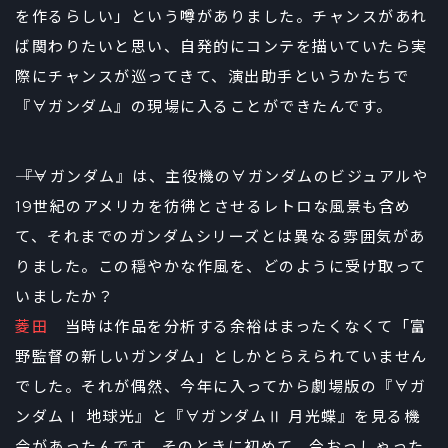
を作るらしい」という噂がありました。チャンスがあれ
ば関わりたいと思い、自発的にコンテを描いていたら実
際にチャンスが巡ってきて、演出助手というかたちで
『∀ガンダム』の現場に入ることができたんです。
――『∀ガンダム』は、主役機の∀ガンダムのビジュアルや
19世紀のアメリカを彷彿とさせるレトロな風景も含め
て、それまでのガンダムシリーズとは異なる雰囲気があ
りました。この穏やかな作風を、どのように受け取って
いましたか？
菱田
当時は作品を分析する余裕はまったくなくて「富
野監督の新しいガンダム」としかとらえられていません
でした。それが偶然、今年に入ってから劇場版の『∀ガ
ンダムⅠ 地球光』と『∀ガンダムⅡ 月光蝶』を見る機
会があったんです。そのときに初めて、今おっしゃった