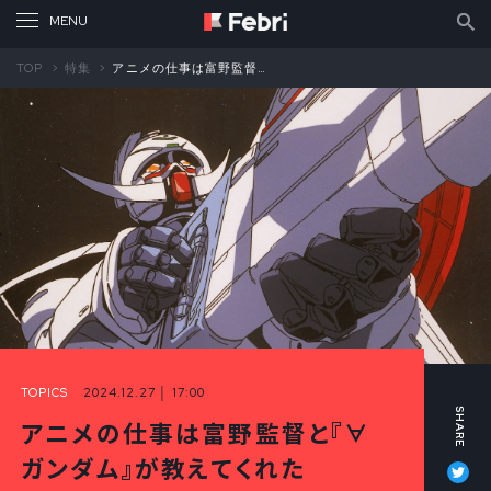
TOP
特集
アニメの仕事は富野監督と『∀ガンダム』が教えてくれた 菱田正和インタビュー①
TOPICS
2024.12.27 │ 17:00
アニメの仕事は富野監督と『∀
Tw
ガンダム』が教えてくれた