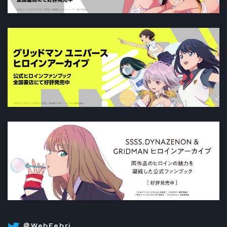
＠WebFebri