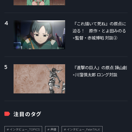
4
『これ描いて死ね』の原点に
迫る！ 原作・とよ田みのる
×監督・赤城博昭 対談②
5
『進撃の巨人』の原点 諫山創
×川窪慎太郎 ロング対談
注目のタグ
インタビュー_TOPICS
声優
インタビュー_FebriTALK