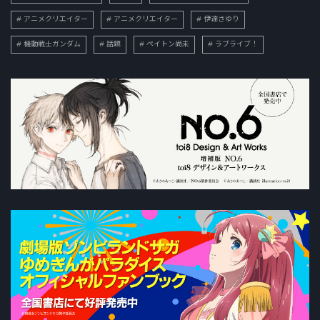
アニメクリエイター
アニメクリエイター
伊達さゆり
機動戦士ガンダム
話題
ペイトン尚未
ラブライブ！