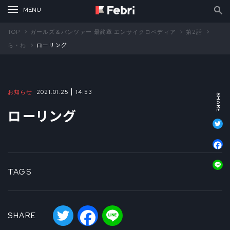
TOP
ガールズ＆パンツァー 最終章 エンサイクロペディア
第2話
ら・わ
ローリング
お知らせ
2021.01.25
14:53
ローリング
T
F
L
TAGS
Twitter
Facebook
Line
SHARE