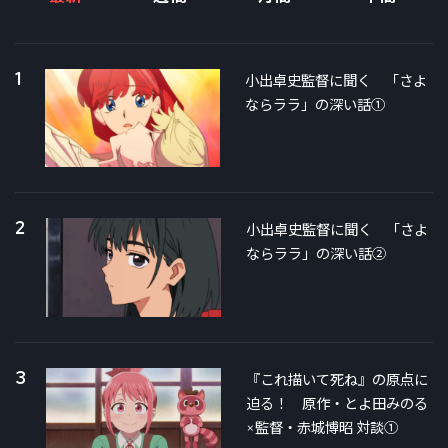
1
小出卓史監督に聞く 「さよ
ならララ」の深い話①
2
小出卓史監督に聞く 「さよ
ならララ」の深い話②
3
『これ描いて死ね』の原点に
迫る！ 原作・とよ田みのる
×監督・赤城博昭 対談①