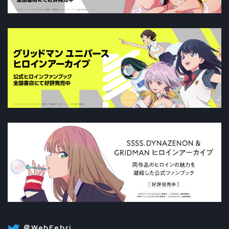
＠WebFebri