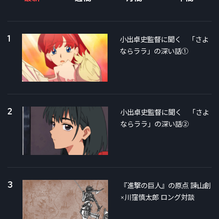
1
小出卓史監督に聞く 「さよ
ならララ」の深い話①
2
小出卓史監督に聞く 「さよ
ならララ」の深い話②
3
『進撃の巨人』の原点 諫山創
×川窪慎太郎 ロング対談