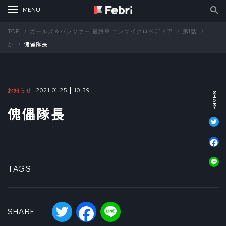
TOP
ガールズ＆パンツァー 最終章 エンサイクロペディア
第1話
か
傀儡隊長
お知らせ
2021.01.25
10:39
傀儡隊長
T
F
L
TAGS
Twitter
Facebook
Line
SHARE