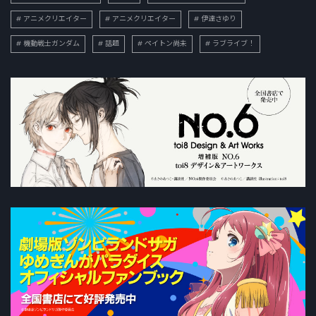
アニメクリエイター
アニメクリエイター
伊達さゆり
機動戦士ガンダム
話題
ペイトン尚未
ラブライブ！