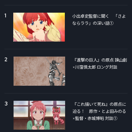
1
小出卓史監督に聞く 「さよ
ならララ」の深い話①
2
『進撃の巨人』の原点 諫山創
×川窪慎太郎 ロング対談
3
『これ描いて死ね』の原点に
迫る！ 原作・とよ田みのる
×監督・赤城博昭 対談①