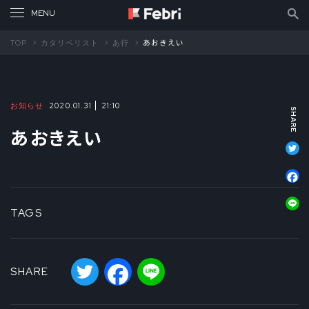
TOP
カタリベリスト
あ行
あおきえい
お知らせ
2020.01.31
21:10
あおきえい
T
F
L
TAGS
Twitter
Facebook
Line
SHARE