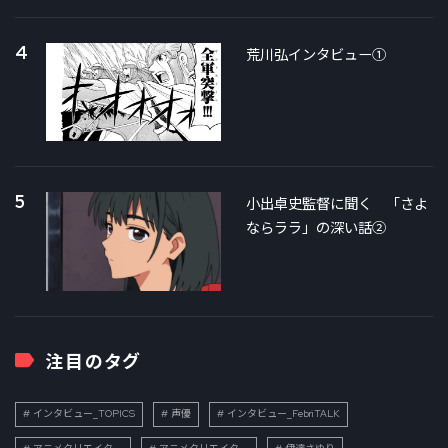
4
荒川弘インタビュー①
5
小出卓史監督に聞く 「さよ
ならララ」の深い話②
注目のタグ
インタビュー_TOPICS
声優
インタビュー_FebriTALK