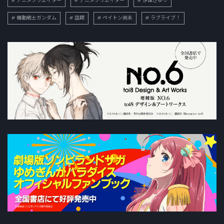
アニメクリエイター
アニメクリエイター
伊達さゆり
機動戦士ガンダム
話題
ペイトン尚未
ラブライブ！