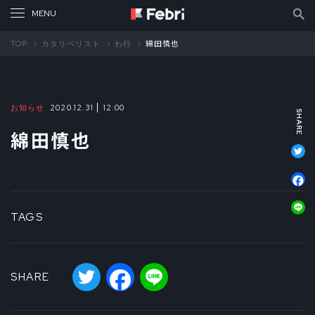
TOP
カタリベリスト
わ行
綿田慎也
お知らせ
2020.12.31
12:00
綿田慎也
T
F
L
TAGS
Twitter
Facebook
Line
SHARE