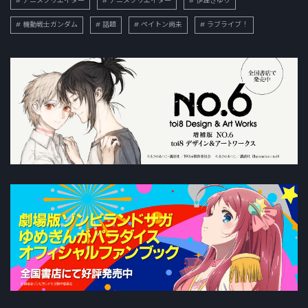
アニメクリエイター
アニメクリエイター
伊達さゆり
機動戦士ガンダム
話題
ペイトン尚未
ラブライブ！