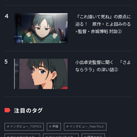
4
『これ描いて死ね』の原点に
迫る！ 原作・とよ田みのる
×監督・赤城博昭 対談②
5
小出卓史監督に聞く 「さよ
ならララ」の深い話②
注目のタグ
インタビュー_TOPICS
声優
インタビュー_FebriTALK