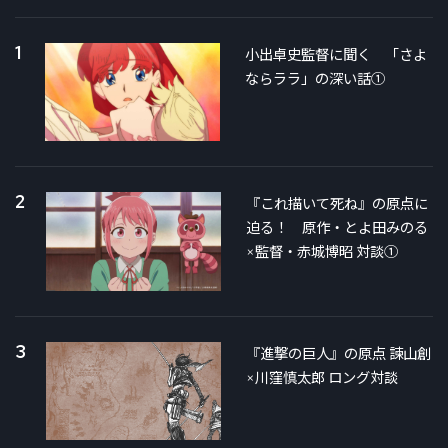
1
小出卓史監督に聞く 「さよ
ならララ」の深い話①
2
『これ描いて死ね』の原点に
迫る！ 原作・とよ田みのる
×監督・赤城博昭 対談①
3
『進撃の巨人』の原点 諫山創
×川窪慎太郎 ロング対談