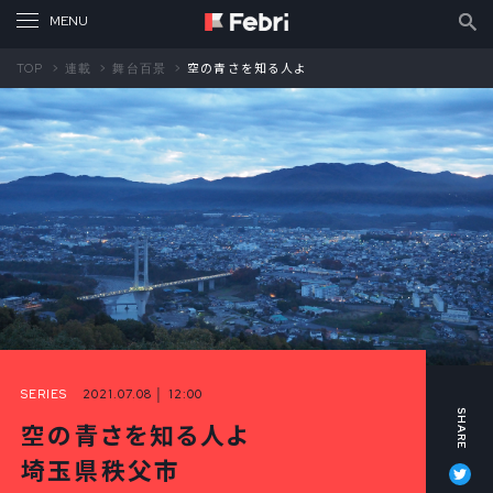
TOP
連載
舞台百景
空の青さを知る人よ
SERIES
2021.07.08 │ 12:00
空の青さを知る人よ
Tw
埼玉県秩父市