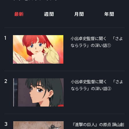
最新
週間
月間
年間
1
小出卓史監督に聞く 「さよ
ならララ」の深い話①
2
小出卓史監督に聞く 「さよ
ならララ」の深い話②
3
『進撃の巨人』の原点 諫山創