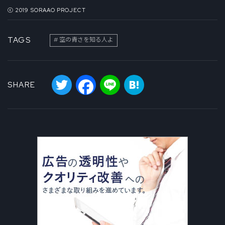
ⓒ 2019 SORAAO PROJECT
TAGS
空の青さを知る人よ
Twitter
Facebook
Line
Hatena
SHARE