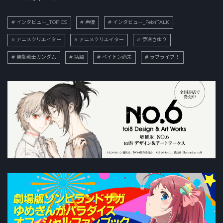
インタビュー_TOPICS
声優
インタビュー_FebriTALK
アニメクリエイター
アニメクリエイター
伊達さゆり
機動戦士ガンダム
話題
ペイトン尚未
ラブライブ！