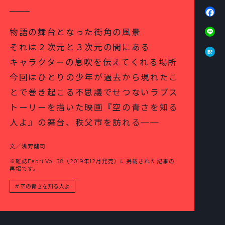
Fa
Li
物語の舞台となった街角の風景
Ha
それは２次元と３次元の間にある
キャラクターの息吹を伝えてくれる場所
今回はひとりの少年が過去から現れたこ
とで巻き起こる不思議でせつないラブス
トーリーを描いた映画『空の青さを知る
人よ』の舞台、秩父市を訪れる──
文／浅野健司
※雑誌Febri Vol.58（2019年12月発売）に掲載された記事の
再掲です。
空の青さを知る人よ