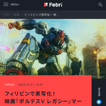
TOP
特集
フィリピンで実写化！ 映画『ボルテスV レガシー』マーク A. レイエス V監督インタビュー
TOPICS
2024.10.17 │ 12:01
フィリピンで実写化！
Tw
映画『ボルテスV レガシー』マー