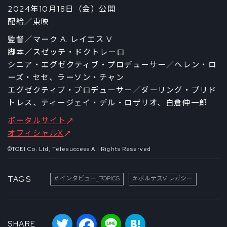
2024年10月18日（金）公開
配給／東映
監督／マーク A. レイエス V
脚本／スゼッテ・ドクトレーロ
シニア・エグゼクティブ・プロデューサー／ヘレン・ロ
ーズ・セセ、ラーソン・チャン
エグゼクティブ・プロデューサー／ダーリング・プリド
トレス、ティージェイ・デル・ロザリオ、白倉伸一郎
ポータルサイト
オフィシャルX
©TOEI Co. Ltd, Telesuccess All Rights Reserved
TAGS
インタビュー_TOPICS
ボルテスV レガシー
Twitter
Facebook
Line
Hatena
SHARE