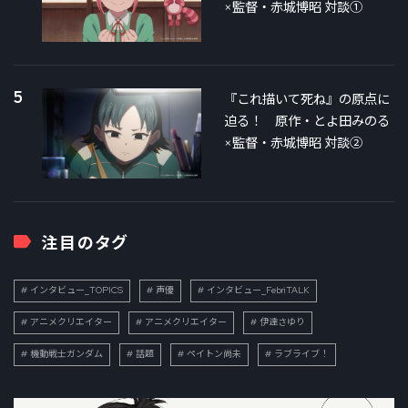
×監督・赤城博昭 対談①
5
『これ描いて死ね』の原点に
迫る！ 原作・とよ田みのる
×監督・赤城博昭 対談②
注目のタグ
インタビュー_TOPICS
声優
インタビュー_FebriTALK
アニメクリエイター
アニメクリエイター
伊達さゆり
機動戦士ガンダム
話題
ペイトン尚未
ラブライブ！