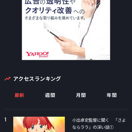
アクセスランキング
最新
週間
月間
年間
1
小出卓史監督に聞く 「さよ
ならララ」の深い話①