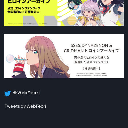
＠WebFebri
Tweets by WebFebri