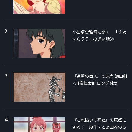
2
小出卓史監督に聞く 「さよ
ならララ」の深い話②
3
『進撃の巨人』の原点 諫山創
×川窪慎太郎 ロング対談
4
『これ描いて死ね』の原点に
迫る！ 原作・とよ田みのる