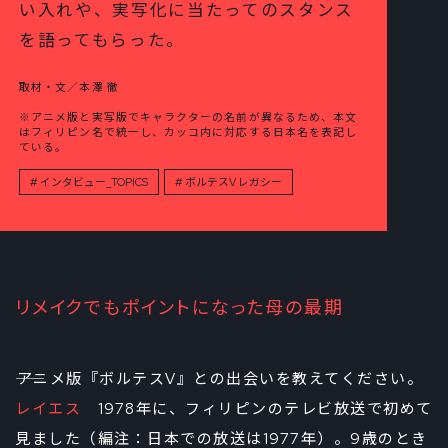
い入れや、実写化に当たってのスタンス
を語ってもらった。
取材・文／本澤 徹
※アニメ版と実写版でキャラクターの名前が異なるため、本文
はフィリピン名で統一し、カッコ内に対応する日本名を表記し
ている。
インタビュー_TOPICS
ボルテスV レガシー
リメイクでもポイントになった母の最期
――アニメ版『ボルテスV』との出会いを教えてください。
レイエス
1978年に、フィリピンのテレビ放送で初めて
見ました（編注：日本での放送は1977年）。9歳のとき