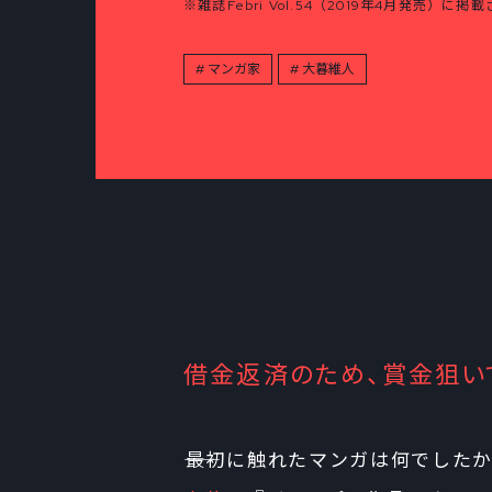
※雑誌Febri Vol.54（2019年4月発売）
マンガ家
大暮維人
借金返済のため、賞金狙い
――最初に触れたマンガは何でした