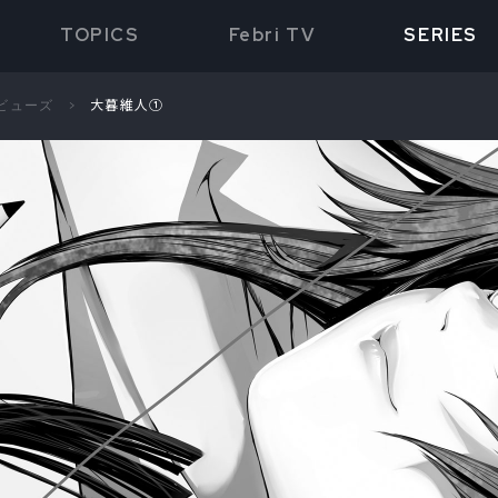
TOPICS
Febri TV
SERIES
ビューズ
大暮維人①