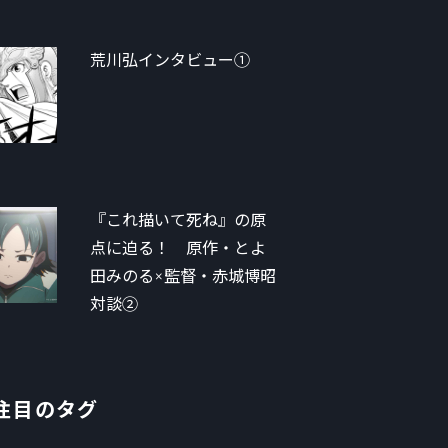
荒川弘インタビュー①
『これ描いて死ね』の原
点に迫る！ 原作・とよ
田みのる×監督・赤城博昭
対談②
注目のタグ