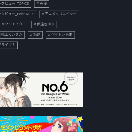
タビュー_TOPICS
声優
タビュー_FebriTALK
アニメクリエイター
ニメクリエイター
伊達さゆり
動戦士ガンダム
話題
ペイトン尚未
ブライブ！