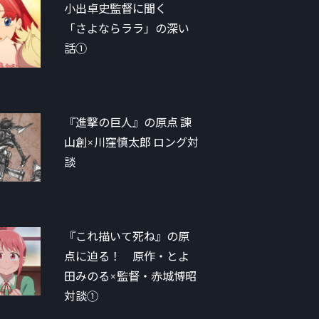
小出卓史監督に聞く
「さよならララ」の深い
話①
『進撃の巨人』の原点 諫
山創×川窪慎太郎 ロング対
談
『これ描いて死ね』の原
点に迫る！ 原作・とよ
田みのる×監督・赤城博昭
対談①