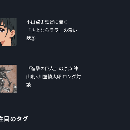
小出卓史監督に聞く
「さよならララ」の深い
話②
『進撃の巨人』の原点 諫
山創×川窪慎太郎 ロング対
談
注目のタグ