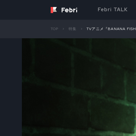
Febri TALK
TOP
特集
TVアニメ『BANANA F