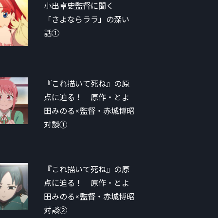
小出卓史監督に聞く
「さよならララ」の深い
話①
『これ描いて死ね』の原
点に迫る！ 原作・とよ
田みのる×監督・赤城博昭
対談①
『これ描いて死ね』の原
点に迫る！ 原作・とよ
田みのる×監督・赤城博昭
対談②