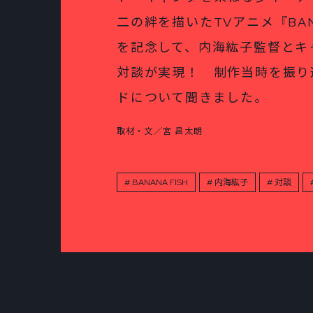
二の絆を描いたTVアニメ『BAN
を記念して、内海紘子監督とキ
対談が実現！ 制作当時を振り
ドについて聞きました。
取材・文／宮 昌太朗
BANANA FISH
内海紘子
対談