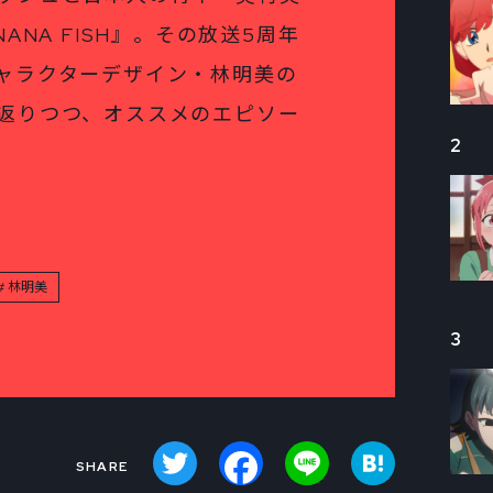
ANA FISH』。その放送5周年
ャラクターデザイン・林明美の
返りつつ、オススメのエピソー
2
林明美
3
Twitter
Facebook
Line
Hatena