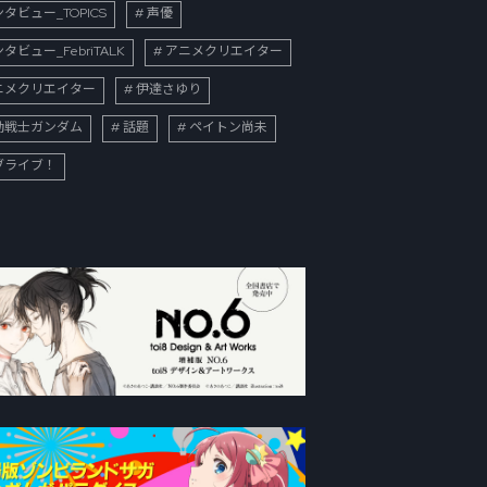
タビュー_TOPICS
声優
タビュー_FebriTALK
アニメクリエイター
ニメクリエイター
伊達さゆり
動戦士ガンダム
話題
ペイトン尚未
ブライブ！