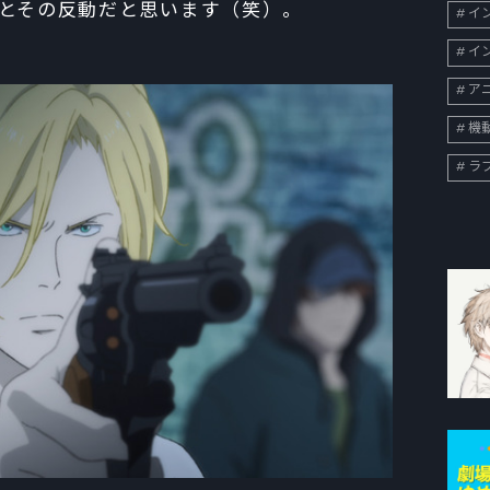
とその反動だと思います（笑）。
イン
イン
ア
機
ラ