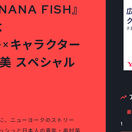
ANA FISH』
念
×キャラクター
美 スペシャル
最
に、ニューヨークのストリー
1
ッシュと日本人の青年・奥村英