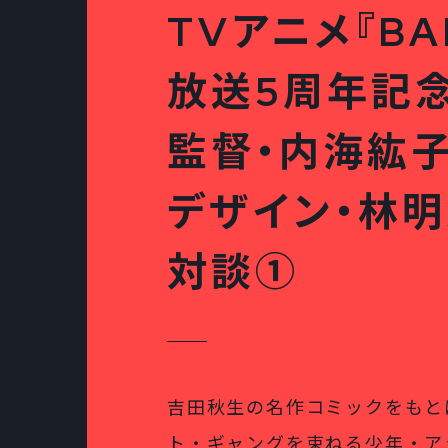
TVアニメ『BAN
放送5周年記
監督・内海紘子
デザイン・林明
対談①
吉田秋生の名作コミックをもと
ト・ギャングを束ねる少年・ア