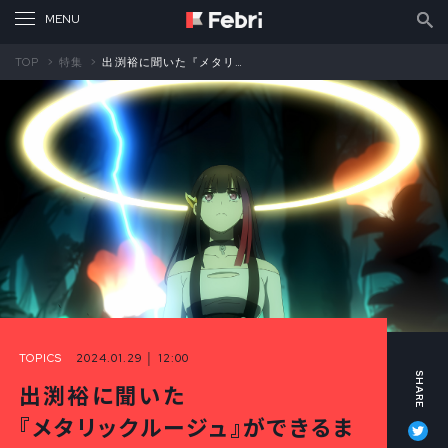
TOP
特集
出渕裕に聞いた『メタリックルージュ』ができるまで①
TOPICS
2024.01.29 │ 12:00
出渕裕に聞いた
Tw
『メタリックルージュ』ができるま