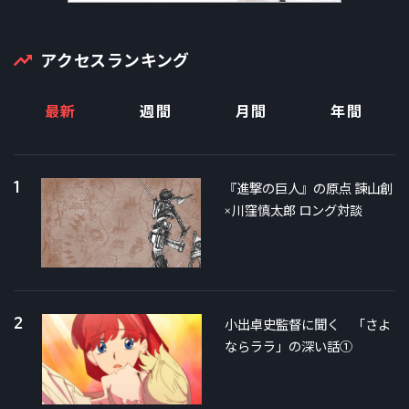
アクセスランキング
最新
週間
月間
年間
1
『進撃の巨人』の原点 諫山創
×川窪慎太郎 ロング対談
2
小出卓史監督に聞く 「さよ
ならララ」の深い話①