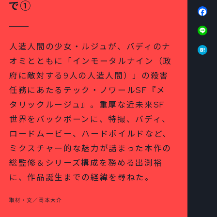
で①
Fa
Li
Ha
人造人間の少女・ルジュが、バディのナ
オミとともに「インモータルナイン（政
府に敵対する9人の人造人間）」の殺害
任務にあたるテック・ノワールSF『メ
タリックルージュ』。重厚な近未来SF
世界をバックボーンに、特撮、バディ、
ロードムービー、ハードボイルドなど、
ミクスチャー的な魅力が詰まった本作の
総監修＆シリーズ構成を務める出渕裕
に、作品誕生までの経緯を尋ねた。
取材・文／岡本大介