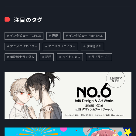
注目のタグ
インタビュー_TOPICS
声優
インタビュー_FebriTALK
アニメクリエイター
アニメクリエイター
伊達さゆり
機動戦士ガンダム
話題
ペイトン尚未
ラブライブ！