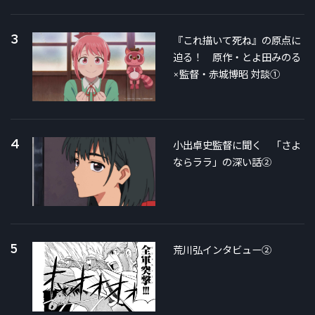
3
『これ描いて死ね』の原点に
迫る！ 原作・とよ田みのる
×監督・赤城博昭 対談①
4
小出卓史監督に聞く 「さよ
ならララ」の深い話②
5
荒川弘インタビュー②