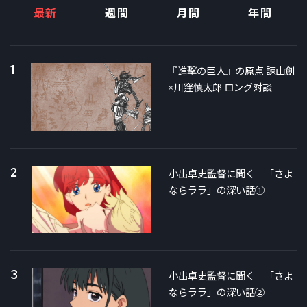
最新
週間
月間
年間
1
『進撃の巨人』の原点 諫山創
×川窪慎太郎 ロング対談
2
小出卓史監督に聞く 「さよ
ならララ」の深い話①
3
小出卓史監督に聞く 「さよ
ならララ」の深い話②