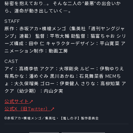
秘密を抱えており…。 そんな二人の”最悪”の出会いか
ら、運命が動き出していく―。
STAFF
原作：赤坂アカ×横槍メンゴ（集英社「週刊ヤングジャ
ンプ」連載） 監督：平牧大輔 助監督：猫富ちゃお シリ
ーズ構成：田中 仁 キャラクターデザイン：平山寛菜 ア
ニメーション制作：動画工房
CAST
アイ：高橋李依 アクア：大塚剛央 ルビー：伊駒ゆりえ
有馬かな：潘めぐみ 黒川あかね：石見舞菜香 MEMち
ょ：大久保瑠美 ゴロー：伊東健人 さりな：高柳知葉 ア
クア（幼少期）：内山夕実
公式サイト
公式X（旧Twitter）
©赤坂アカ×横槍メンゴ／集英社・【推しの子】製作委員会