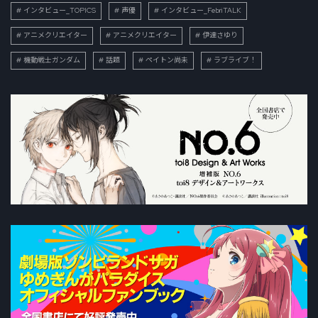
インタビュー_TOPICS
声優
インタビュー_FebriTALK
アニメクリエイター
アニメクリエイター
伊達さゆり
機動戦士ガンダム
話題
ペイトン尚未
ラブライブ！