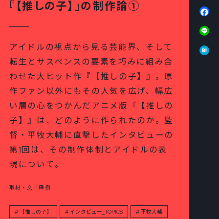
『【推しの子】』の制作論①
Fa
Li
Ha
アイドルの視点から見る芸能界、そして
転生とサスペンスの要素を巧みに組み合
わせた大ヒット作『【推しの子】』。原
作ファン以外にもその人気を広げ、幅広
い層の心をつかんだアニメ版『【推しの
子】』は、どのように作られたのか。監
督・平牧大輔に直撃したインタビューの
第1回は、その制作体制とアイドルの表
現について。
取材・文／森樹
【推しの子】
インタビュー_TOPICS
平牧大輔