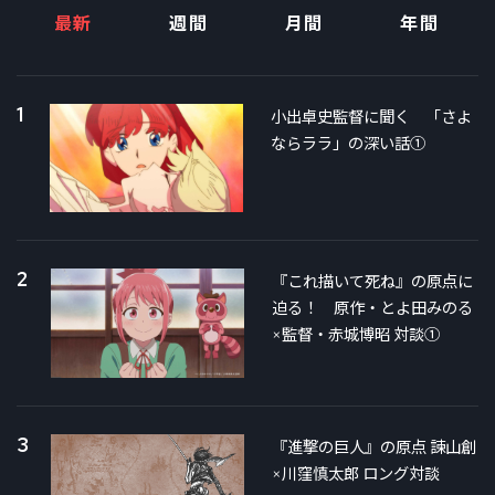
最新
週間
月間
年間
1
小出卓史監督に聞く 「さよ
ならララ」の深い話①
2
『これ描いて死ね』の原点に
迫る！ 原作・とよ田みのる
×監督・赤城博昭 対談①
3
『進撃の巨人』の原点 諫山創
×川窪慎太郎 ロング対談