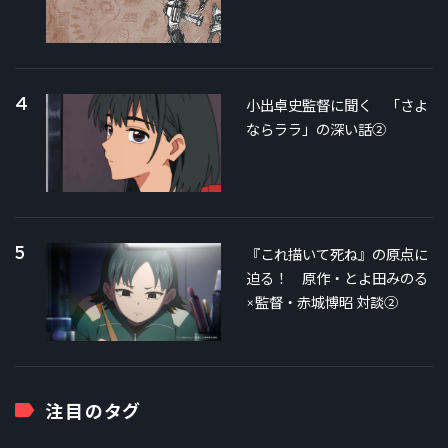
4
小出卓史監督に聞く 「さよ
ならララ」の深い話②
5
『これ描いて死ね』の原点に
迫る！ 原作・とよ田みのる
×監督・赤城博昭 対談②
注目のタグ