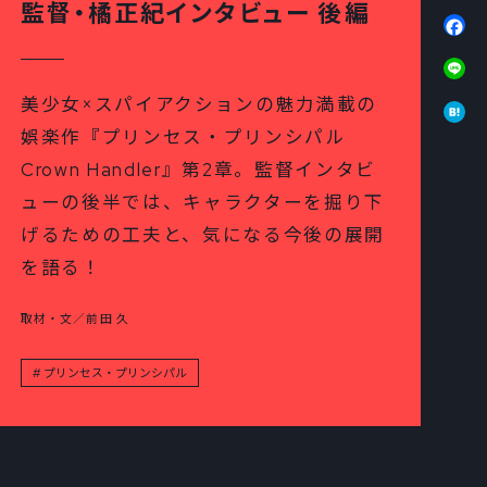
監督・橘正紀インタビュー 後編
Fa
Li
Ha
美少女×スパイアクションの魅力満載の
娯楽作『プリンセス・プリンシパル
Crown Handler』第2章。監督インタビ
ューの後半では、キャラクターを掘り下
げるための工夫と、気になる今後の展開
を語る！
取材・文／前田 久
プリンセス・プリンシパル