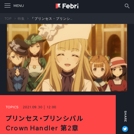
TOP
特集
『プリンセス・プリンシパル Crown Handler』第2章 監督・橘正紀インタビュー 後編
TOPICS
2021.09.30 │ 12:00
プリンセス・プリンシパル
Tw
Crown Handler 第2章