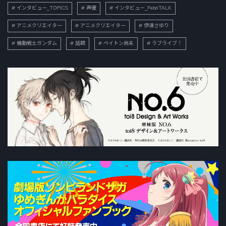
インタビュー_TOPICS
声優
インタビュー_FebriTALK
アニメクリエイター
アニメクリエイター
伊達さゆり
機動戦士ガンダム
話題
ペイトン尚未
ラブライブ！