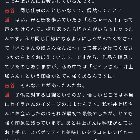
こで井上さんにお会いしているんです。
古谷
同じ仕事のあとじゃなくて、偶然ってこと？
潘
はい。母と街を歩いていたら「潘ちゃーん！」って
声をかけられて。振り返ったら瑤さんがいらっしゃった
んです。私と同じ目線になるようにしゃがんでくださっ
て「潘ちゃんの娘さんなんだ～」って笑いかけてくださ
ったのをよくおぼえています。ですから、作品を拝見し
ていたのもありますが、私の中では「セイラさん＝井上
瑤さん」という印象がとても強くあるんですね。
古谷
そんなことがあったんだね。
潘
子供に対する目線というのか、優しいところは本当
にセイラさんのイメージのままなんです。私が井上瑤さ
んにお会いしたのはそれが最初で最後でしたが、とても
強く印象に残っています。あと井上さんは料理がとても
お上手で、スパゲッティと美味しいタラコをレシピと一