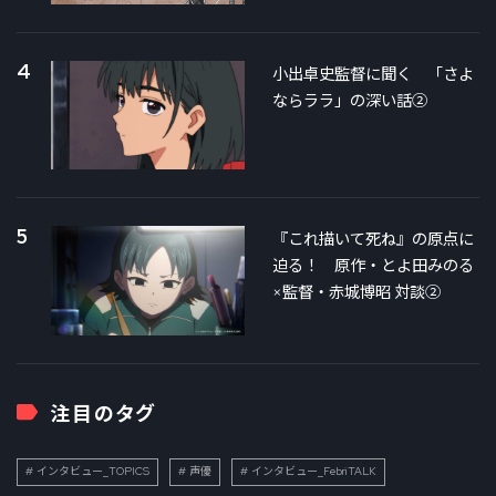
4
小出卓史監督に聞く 「さよ
ならララ」の深い話②
5
『これ描いて死ね』の原点に
迫る！ 原作・とよ田みのる
×監督・赤城博昭 対談②
注目のタグ
インタビュー_TOPICS
声優
インタビュー_FebriTALK