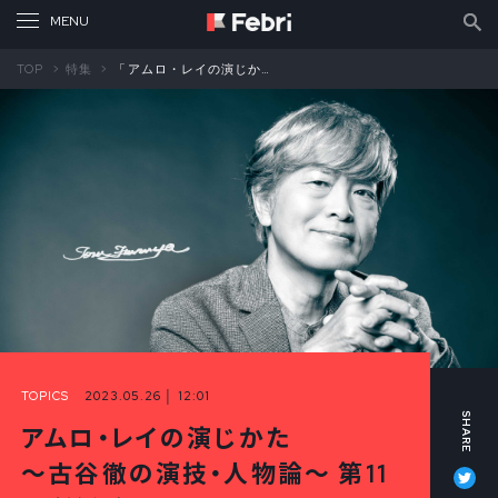
TOP
特集
「アムロ・レイの演じかた～古谷徹の演技・人物論～」第11回（前編）
TOPICS
2023.05.26 │ 12:01
アムロ・レイの演じかた
Tw
～古谷徹の演技・人物論～ 第11