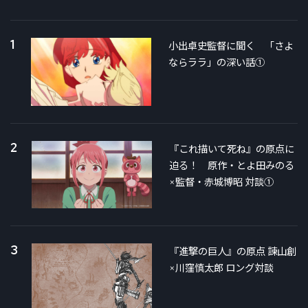
1
小出卓史監督に聞く 「さよ
ならララ」の深い話①
2
『これ描いて死ね』の原点に
迫る！ 原作・とよ田みのる
×監督・赤城博昭 対談①
3
『進撃の巨人』の原点 諫山創
×川窪慎太郎 ロング対談