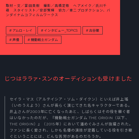
取材・文／富田英樹 撮影／高橋定敬 ヘアメイク／氏川千
尋 スタイリスト／安部賢輝 協力／青二プロダクション、バ
ンダイナムコフィルムワークス
アムロ・レイ
インタビュー_TOPICS
古谷徹
声優
機動戦士ガンダム
じつはララァ・スンのオーディションも受けました
セイラ・マス（アルテイシア・ソム・ダイクン）といえば井上瑤
（いのうえよう）さんが長らく演じてきた名キャラクターである。
井上さんが2003年に亡くなったあと、しばらくはその役を継ぐ者
はいなかったのだが、『機動戦士ガンダム THE ORIGIN（以下、
THE ORIGIN）』（2015年）において潘めぐみさんが抜擢された。
ファンに長く愛され、しかも名優の演技が定着している役を引き継
ぐということには、どんな苦労があるのだろうか。