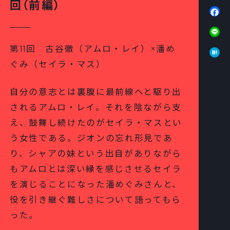
回（前編）
Fa
Li
Ha
第11回 古谷徹（アムロ・レイ）×潘め
ぐみ（セイラ・マス）
自分の意志とは裏腹に最前線へと駆り出
されるアムロ・レイ。それを陰ながら支
え、鼓舞し続けたのがセイラ・マスとい
う女性である。ジオンの忘れ形見であ
り、シャアの妹という出自がありながら
もアムロとは深い縁を感じさせるセイラ
を演じることになった潘めぐみさんと、
役を引き継ぐ難しさについて語ってもら
った。