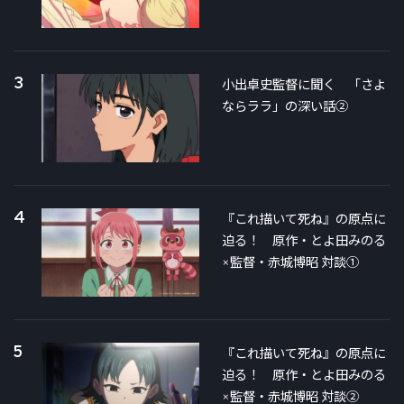
3
小出卓史監督に聞く 「さよ
ならララ」の深い話②
4
『これ描いて死ね』の原点に
迫る！ 原作・とよ田みのる
×監督・赤城博昭 対談①
5
『これ描いて死ね』の原点に
迫る！ 原作・とよ田みのる
×監督・赤城博昭 対談②