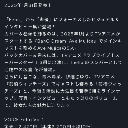
2025年1月31日発売！
「Febri」から「声優」にフォーカスしたビジュアル＆
インタビュー集が登場！
カバー＆巻頭を飾るのは、2025年1月よりTVアニメが
スタートする『BanG Dream! Ave Mujica』でメインキ
ャストを務めるAve Mujicaの5人。
バックカバー＆巻末には、TVアニメ『ラブライブ！ス
ーパースター!!』3期に出演し、Liella!のメンバーとして
活躍中の坂倉 花が登場。
さらに月音こな、青木陽菜、伊達さゆり、TVアニメ
『前橋ウィッチーズ』でキャストも務める「前橋ウィッ
チーズ」と、今後の活動に大注目の若手6組をラインナ
ップ。写真・インタビューともたっぷりのボリューム
で、彼女たちの魅力に迫ります。
VOICE Febri Vol.1
定価／2,420円（本体2,200円＋税10％）