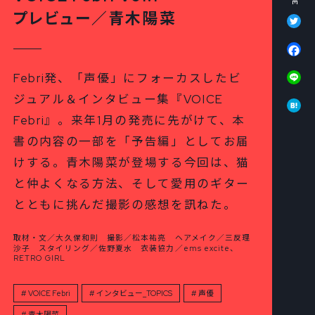
Tw
プレビュー／青木陽菜
Fa
Li
Febri発、「声優」にフォーカスしたビ
Ha
ジュアル＆インタビュー集『VOICE
Febri』。来年1月の発売に先がけて、本
書の内容の一部を「予告編」としてお届
けする。青木陽菜が登場する今回は、猫
と仲よくなる方法、そして愛用のギター
とともに挑んだ撮影の感想を訊ねた。
取材・文／大久保和則 撮影／松本祐亮 ヘアメイク／三反理
沙子 スタイリング／佐野夏水 衣装協力／ems excite、
RETRO GIRL
VOICE Febri
インタビュー_TOPICS
声優
青木陽菜