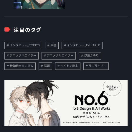
注目のタグ
インタビュー_TOPICS
声優
インタビュー_FebriTALK
アニメクリエイター
アニメクリエイター
伊達さゆり
機動戦士ガンダム
話題
ペイトン尚未
ラブライブ！