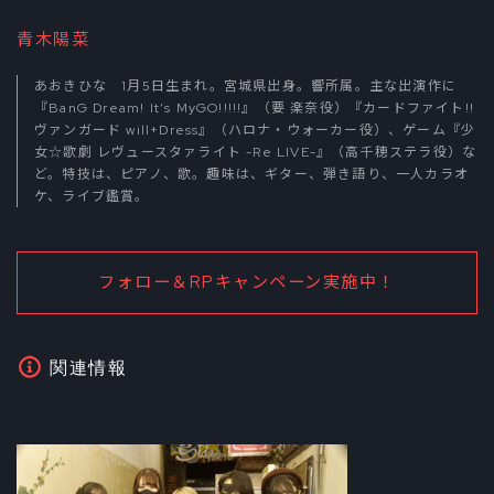
青木陽菜
あおきひな 1月5日生まれ。宮城県出身。響所属。主な出演作に
『BanG Dream! It’s MyGO!!!!!』（要 楽奈役）『カードファイト!!
ヴァンガード will+Dress』（ハロナ・ウォーカー役）、ゲーム『少
女☆歌劇 レヴュースタァライト -Re LIVE-』（高千穂ステラ役）な
ど。特技は、ピアノ、歌。趣味は、ギター、弾き語り、一人カラオ
ケ、ライブ鑑賞。
フォロー＆RPキャンペーン実施中！
関連情報