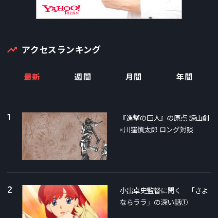
アクセスランキング
最新
週間
月間
年間
1
『進撃の巨人』の原点 諫山創
×川窪慎太郎 ロング対談
2
小出卓史監督に聞く 「さよ
ならララ」の深い話①