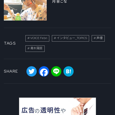
月音こな
VOICE Febri
インタビュー_TOPICS
声優
TAGS
青木陽菜
Twitter
Facebook
Line
Hatena
SHARE