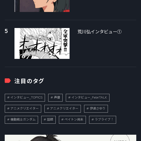
5
荒川弘インタビュー①
注目のタグ
インタビュー_TOPICS
声優
インタビュー_FebriTALK
アニメクリエイター
アニメクリエイター
伊達さゆり
機動戦士ガンダム
話題
ペイトン尚未
ラブライブ！