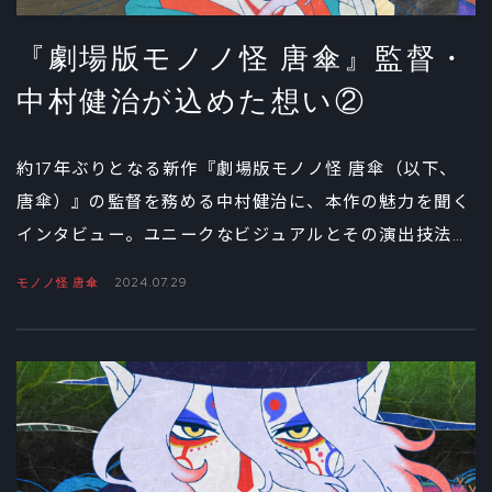
『劇場版モノノ怪 唐傘』監督・
中村健治が込めた想い②
約17年ぶりとなる新作『劇場版モノノ怪 唐傘（以下、
唐傘）』の監督を務める中村健治に、本作の魅力を聞く
インタビュー。ユニークなビジュアルとその演出技法に
ついて聞いた前編に続いて、この後編では新作『唐傘』
モノノ怪 唐傘
2024.07.29
が描こうとしているテーマ、そしてこの先の展開につい
て語ってもらった。