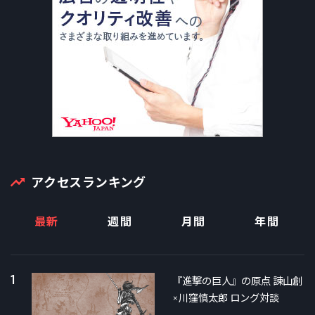
アクセスランキング
最新
週間
月間
年間
1
『進撃の巨人』の原点 諫山創
×川窪慎太郎 ロング対談