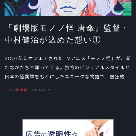
『劇場版モノノ怪 唐傘』監督・
中村健治が込めた想い①
2007年にオンエアされたTVアニメ『モノノ怪』が、新
たなかたちで帰ってくる。独特のビジュアルスタイルと
日本の怪異譚をもとにしたユニークな物語で、熱狂的な
ファンを生んだ『モノノ怪』。その新作『劇場版モノノ
モノノ怪 唐傘
2024.07.26
怪 唐傘（以下、唐傘）』が公開間近の今、TVシリーズ
から引き続き監督を務める中村健治に、この新作にかけ
る想いを聞いた。