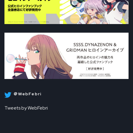
＠WebFebri
Tweets by WebFebri