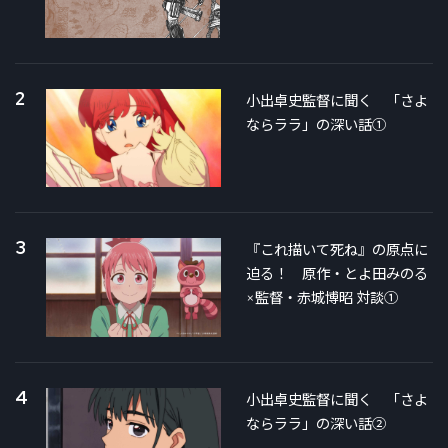
2
小出卓史監督に聞く 「さよ
ならララ」の深い話①
3
『これ描いて死ね』の原点に
迫る！ 原作・とよ田みのる
×監督・赤城博昭 対談①
4
小出卓史監督に聞く 「さよ
ならララ」の深い話②