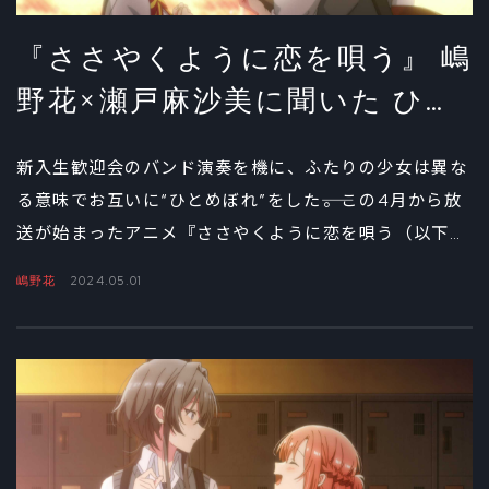
『ささやくように恋を唄う』 嶋
野花×瀬戸麻沙美に聞いた ひま
りと依の心の変化②
新入生歓迎会のバンド演奏を機に、ふたりの少女は異な
る意味でお互いに“ひとめぼれ”をした――。この4月から放
送が始まったアニメ『ささやくように恋を唄う（以下、
ささ恋）』はふたりの少女を中心に描かれる、青春ガー
嶋野花
2024.05.01
ルズバンドラブストーリーだ。対談後編となる今回は、
木野ひまり役の嶋野花と朝凪依役の瀬戸麻沙美に、第1
話から第3話までの注目ポイントを中心に話を聞いた。