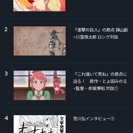
2
『進撃の巨人』の原点 諫山創
×川窪慎太郎 ロング対談
3
『これ描いて死ね』の原点に
迫る！ 原作・とよ田みのる
×監督・赤城博昭 対談①
4
荒川弘インタビュー①