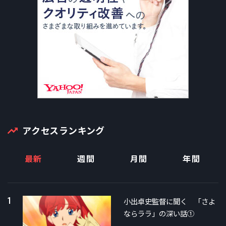
アクセスランキング
最新
週間
月間
年間
1
小出卓史監督に聞く 「さよ
ならララ」の深い話①