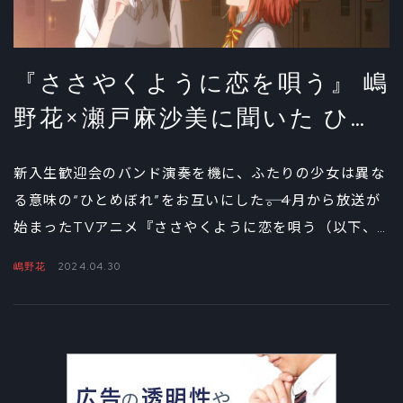
『ささやくように恋を唄う』 嶋
野花×瀬戸麻沙美に聞いた ひま
りと依の心の変化①
新入生歓迎会のバンド演奏を機に、ふたりの少女は異な
る意味の“ひとめぼれ”をお互いにした――。4月から放送が
始まったTVアニメ『ささやくように恋を唄う（以下、
ささ恋）』は、ふたりの少女を中心に描かれる、青春ガ
嶋野花
2024.04.30
ールズバンドラブストーリーだ。対談前編となる今回
は、木野ひまり役の嶋野花と朝凪依（あさなぎより）役
の瀬戸麻沙美に、演じる上で感じたキャラクターに対す
る想いを聞いた。