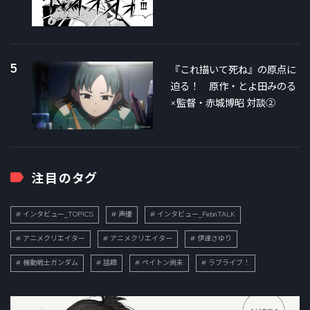
5
『これ描いて死ね』の原点に
迫る！ 原作・とよ田みのる
×監督・赤城博昭 対談②
注目のタグ
インタビュー_TOPICS
声優
インタビュー_FebriTALK
アニメクリエイター
アニメクリエイター
伊達さゆり
機動戦士ガンダム
話題
ペイトン尚未
ラブライブ！