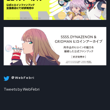
＠WebFebri
Tweets by WebFebri