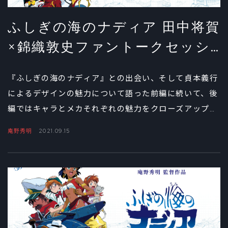
ふしぎの海のナディア 田中将賀
×錦織敦史ファントークセッシ
ョン 後編
『ふしぎの海のナディア』との出会い、そして貞本義行
によるデザインの魅力について語った前編に続いて、後
編ではキャラとメカそれぞれの魅力をクローズアップ。
錦織さんと田中さんがタッグを組んだTVアニメ『ダー
庵野秀明
2021.09.15
リン・イン・ザ・フランキス』に与えた（意外な）影響
など、たっぷりインタビューしました。