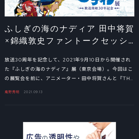
ふしぎの海のナディア 田中将賀
×錦織敦史ファントークセッシ
ョン 前編
放送30周年を記念して、2021年9月10日から開催され
た『ふしぎの海のナディア』展（東京会場）。今回はこ
の展覧会を前に、アニメーター・田中将賀さんと『THE
IDOLM@STER』の錦織敦史監督にスペシャルインタビ
庵野秀明
2021.09.13
ューを敢行！ 同年代のふたりが振り返るアニメ『ナデ
ィア』の魅力とは？