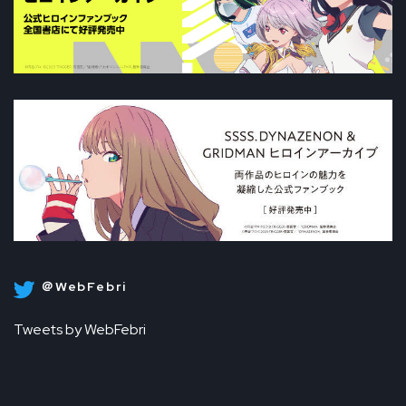
＠WebFebri
Tweets by WebFebri