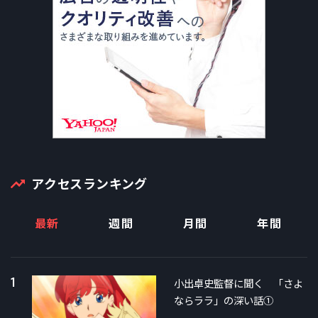
アクセスランキング
最新
週間
月間
年間
1
小出卓史監督に聞く 「さよ
ならララ」の深い話①