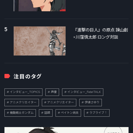
5
『進撃の巨人』の原点 諫山創
×川窪慎太郎 ロング対談
注目のタグ
インタビュー_TOPICS
声優
インタビュー_FebriTALK
アニメクリエイター
アニメクリエイター
伊達さゆり
機動戦士ガンダム
話題
ペイトン尚未
ラブライブ！