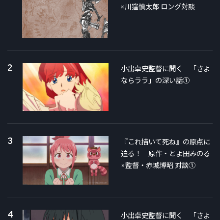
×川窪慎太郎 ロング対談
2
小出卓史監督に聞く 「さよ
ならララ」の深い話①
3
『これ描いて死ね』の原点に
迫る！ 原作・とよ田みのる
×監督・赤城博昭 対談①
4
小出卓史監督に聞く 「さよ