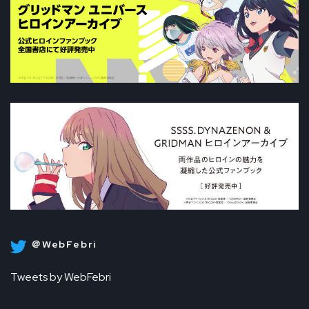
＠WebFebri
Tweets by WebFebri