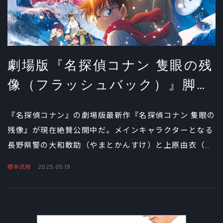
りのキーマンである毛利小五郎の魅力について。
劇場版『名探偵コナン 隻眼の残
像（フラッシュバック）』脚
本・櫻井武晴インタビュー①
『名探偵コナン』の劇場版最新作『名探偵コナン 隻眼の
残像』が現在絶賛公開中だ。メインキャラクターとなる
長野県警の大和敢助（やまとかんすけ）と上原由衣（う
えはらゆい）は第13作『漆黒の追跡者（チェイサー）』
櫻井武晴
2025.05.19
以来15作ぶり、諸伏高明（もろふしたかあき）は今回が
劇場版初登場と、根強い人気を誇る長野県警にスポット
が当たっているのが特徴だ。今回は脚本を担当する櫻井
武晴を迎え、企画の発端からキャラクターの見せ方など