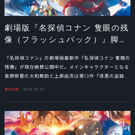
劇場版『名探偵コナン 隻眼の残
像（フラッシュバック）』脚
本・櫻井武晴インタビュー②
『名探偵コナン』の劇場版最新作『名探偵コナン 隻眼の
残像』が現在絶賛公開中だ。メインキャラクターとなる
長野県警の大和敢助と上原由衣は第13作『漆黒の追跡
者』以来15作ぶり、諸伏高明は今回が劇場版初登場と、
櫻井武晴
2025.05.20
根強い人気を誇る長野県警にスポットが当たっているの
が特徴だ。今回は脚本を担当する櫻井武晴さんをお迎え
して、企画の発端からキャラクターの見せ方などの脚本
術、本作の見どころや今後の野望まで、幅広い角度で話
を聞き、全3回でお届けする。第2回は、本作のもうひと