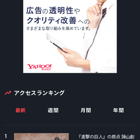
の脚本術、本作の見どころや今後の野望まで、幅広い角
度で話を聞き、全3回でお届けする。第1回は、キーマン
である長野県警3人の魅力について。
アクセスランキング
最新
週間
月間
年間
1
『進撃の巨人』の原点 諫山創