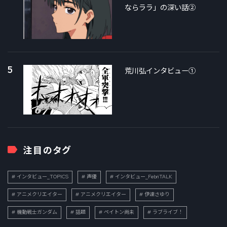
ならララ」の深い話②
5
荒川弘インタビュー①
注目のタグ
インタビュー_TOPICS
声優
インタビュー_FebriTALK
アニメクリエイター
アニメクリエイター
伊達さゆり
機動戦士ガンダム
話題
ペイトン尚未
ラブライブ！