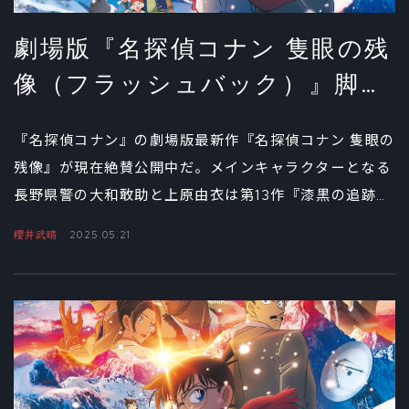
劇場版『名探偵コナン 隻眼の残
像（フラッシュバック）』脚
本・櫻井武晴インタビュー③
『名探偵コナン』の劇場版最新作『名探偵コナン 隻眼の
残像』が現在絶賛公開中だ。メインキャラクターとなる
長野県警の大和敢助と上原由衣は第13作『漆黒の追跡
者』以来15作ぶり、諸伏高明は今回が劇場版初登場と、
櫻井武晴
2025.05.21
根強い人気を誇る長野県警にスポットが当たっているの
が特徴だ。今回は脚本を担当する櫻井武晴を迎え、企画
の発端からキャラクターの見せ方などの脚本術、本作の
見どころや今後の野望まで、幅広い角度で話を聞き、全
3回でお届けする。第3回は、初めて書いた「隠れ公安」
や今後描きたいテーマについて。