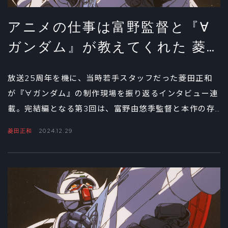
アニメの仕事は富野監督と『∀
ガンダム』が教えてくれた 菱
田正和インタビュー③
放送25周年を機に、当時若手スタッフだった菱田正和
が『∀ガンダム』の制作現場を振り返るインタビュー連
載。完結編となる第3回は、富野由悠季監督と本作の存
在がアニメ作家・菱田正和にどのような影響を与えたの
菱田正和
2024.12.29
かを掘り下げる。