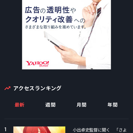
アクセスランキング
最新
週間
月間
年間
1
小出卓史監督に聞く 「さよ