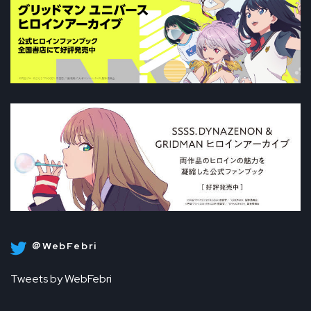
＠WebFebri
Tweets by WebFebri