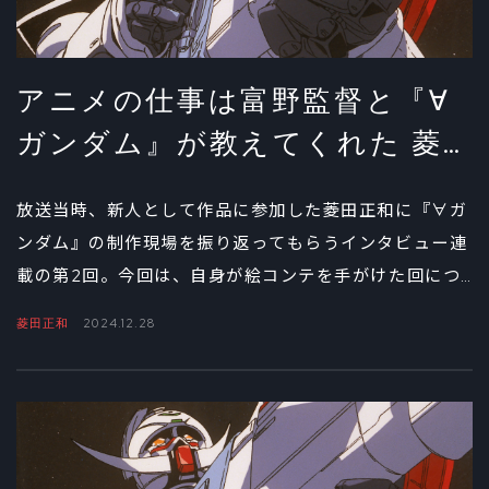
アニメの仕事は富野監督と『∀
ガンダム』が教えてくれた 菱
田正和インタビュー②
放送当時、新人として作品に参加した菱田正和に『∀ガ
ンダム』の制作現場を振り返ってもらうインタビュー連
載の第2回。今回は、自身が絵コンテを手がけた回につ
いて具体的に話を聞いた。富野監督のコンテチェックと
菱田正和
2024.12.28
その極意とは？