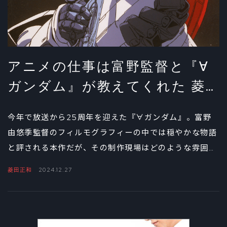
アニメの仕事は富野監督と『∀
ガンダム』が教えてくれた 菱
田正和インタビュー①
今年で放送から25周年を迎えた『∀ガンダム』。富野
由悠季監督のフィルモグラフィーの中では穏やかな物語
と評される本作だが、その制作現場はどのような雰囲気
だったのだろうか。当時、新人として演出助手、絵コン
菱田正和
2024.12.27
テを担当したアニメ監督の菱田正和に、『∀ガンダム』
時代の思い出を振り返ってもらった。