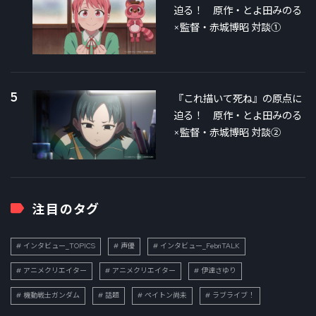
迫る！ 原作・とよ田みのる
×監督・赤城博昭 対談①
5
『これ描いて死ね』の原点に
迫る！ 原作・とよ田みのる
×監督・赤城博昭 対談②
注目のタグ
インタビュー_TOPICS
声優
インタビュー_FebriTALK
アニメクリエイター
アニメクリエイター
伊達さゆり
機動戦士ガンダム
話題
ペイトン尚未
ラブライブ！