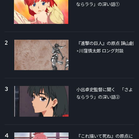
ならララ」の深い話①
2
『進撃の巨人』の原点 諫山創
×川窪慎太郎 ロング対談
3
小出卓史監督に聞く 「さよ
ならララ」の深い話②
4
『これ描いて死ね』の原点に