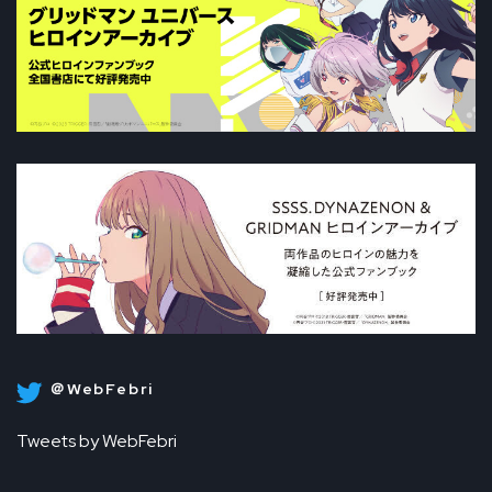
＠WebFebri
Tweets by WebFebri