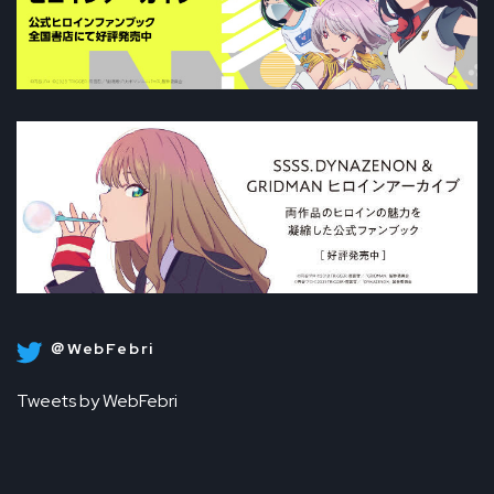
＠WebFebri
Tweets by WebFebri