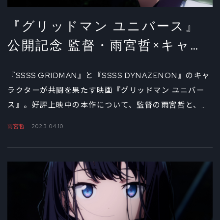
『グリッドマン ユニバース』
公開記念 監督・雨宮哲×キャラ
クターデザイン・坂本勝スペシ
『SSSS.GRIDMAN』と『SSSS.DYNAZENON』のキャ
ャル対談②
ラクターが共闘を果たす映画『グリッドマン ユニバー
ス』。好評上映中の本作について、監督の雨宮哲と、キ
ャラクターデザイナーの坂本勝に聞くインタビューの第
雨宮哲
2023.04.10
2弾をお届けする。封切りから時間が経った今回は、
個々のキャラクターのデザインや描写について、踏み込
んで語ってもらった。