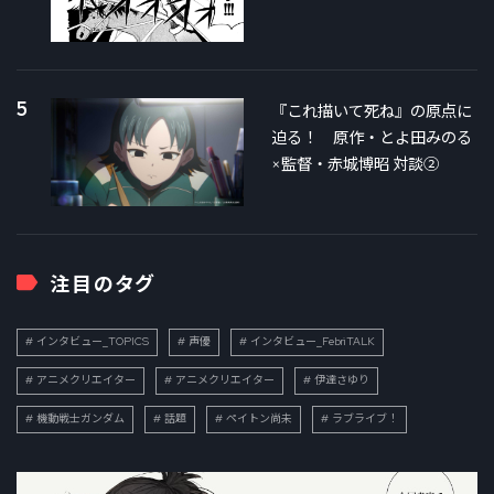
5
『これ描いて死ね』の原点に
迫る！ 原作・とよ田みのる
×監督・赤城博昭 対談②
注目のタグ
インタビュー_TOPICS
声優
インタビュー_FebriTALK
アニメクリエイター
アニメクリエイター
伊達さゆり
機動戦士ガンダム
話題
ペイトン尚未
ラブライブ！