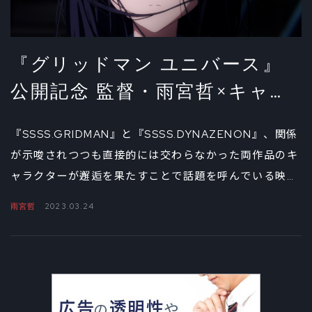
『グリッドマン ユニバース』
公開記念 監督・雨宮哲×キャラ
クターデザイン・坂本勝スペシ
『SSSS.GRIDMAN』と『SSSS.DYNAZENON』、関係
ャル対談①
が示唆されつつも直接的には交わらなかった両作品のキ
ャラクターが邂逅を果たすことで話題を呼んでいる映画
『グリッドマン ユニバース』。2023年3月24日（金）
雨宮哲
2023.03.24
の公開にあたり、本作の物語がいかにして生み出されて
いったのかを、シリーズを通じての監督である雨宮哲
と、キャラクターデザインを担当した坂本勝に語っても
らった。