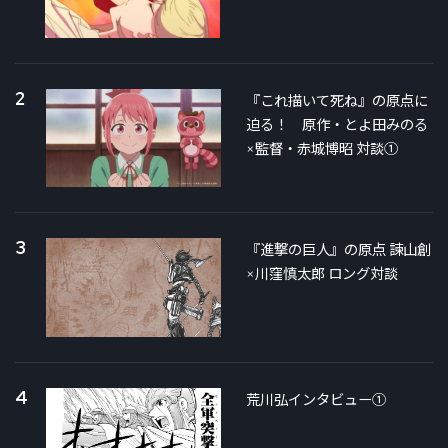
2
『これ描いて死ね』の原点に
迫る！ 原作・とよ田みのる
×監督・赤城博昭 対談①
3
『進撃の巨人』の原点 諫山創
×川窪慎太郎 ロング対談
4
荒川弘インタビュー①