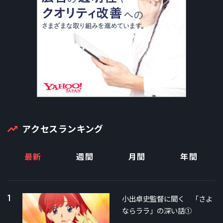
アクセスランキング
最新
週間
月間
年間
1
小出卓史監督に聞く 「さよ
ならララ」の深い話①