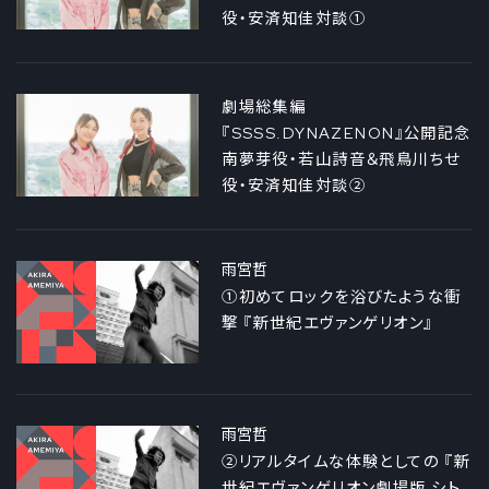
役・安済知佳対談①
劇場総集編
『SSSS.DYNAZENON』公開記念
南夢芽役・若山詩音＆飛鳥川ちせ
役・安済知佳対談②
雨宮哲
①初めてロックを浴びたような衝
撃 『新世紀エヴァンゲリオン』
雨宮哲
②リアルタイムな体験としての 『新
世紀エヴァンゲリオン劇場版 シト