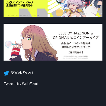
＠WebFebri
Tweets by WebFebri