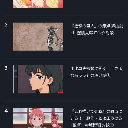
2
『進撃の巨人』の原点 諫山創
×川窪慎太郎 ロング対談
3
小出卓史監督に聞く 「さよ
ならララ」の深い話②
4
『これ描いて死ね』の原点に
迫る！ 原作・とよ田みのる
×監督・赤城博昭 対談①