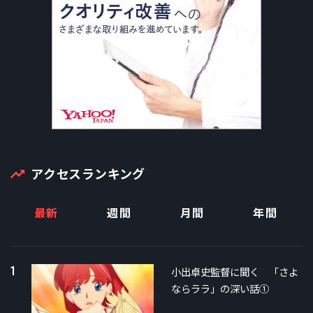
アクセスランキング
最新
週間
月間
年間
1
小出卓史監督に聞く 「さよ
ならララ」の深い話①