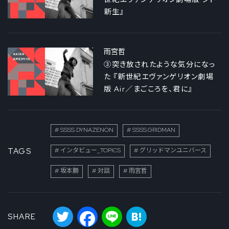
新生』
雨宮哲
③突き放されたような気分になっ
た 『新世紀エヴァンゲリオン劇場
版 Air／まごころを、君に』
SSSS.DYNAZENON
SSSS.GRIDMAN
TAGS
インタビュー_TOPICS
グリッドマンユニバース
坂本勝
対談
雨宮哲
Twitter
Facebook
Line
Hatena
SHARE