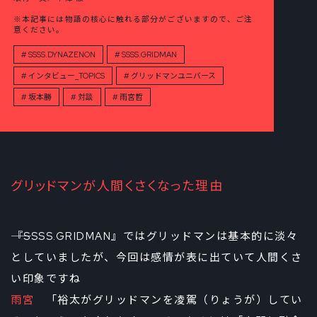
※本記事には物語の核心に触れる部分がございますので、ご注
意ください。
SSSS.DYNAZENON
SSSS.GRIDMAN
インタビュー_TOPICS
グリッドマンユニバース
坂本勝
対談
雨宮哲
グリッドマンが人間くさくなった理由
――『SSSS.GRIDMAN』ではグリッドマンは基本的に淡々
としていましたが、今回は感情が表に出ていて人間くさ
い印象ですね
雨宮
「裕太がグリッドマンを凌駕（りょうが）してい