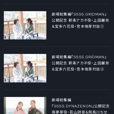
劇場総集編『SSSS.GRIDMAN』
公開記念 新条アカネ役・上田麗奈
＆宝多六花役・宮本侑芽対談①
劇場総集編『SSSS.GRIDMAN』
公開記念 新条アカネ役・上田麗奈
＆宝多六花役・宮本侑芽対談②
劇場総集編
『SSSS.DYNAZENON』公開記念
南夢芽役・若山詩音＆飛鳥川ちせ