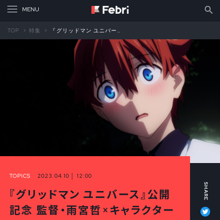
TOP
特集
『グリッドマン ユニバース』公開記念 監督・雨宮哲×キャラクターデザイン・坂本勝スペシャル対談②
TOPICS
2023.04.10 │ 12:00
『グリッドマン ユニバース』公開
Tw
記念 監督・雨宮哲×キャラクター