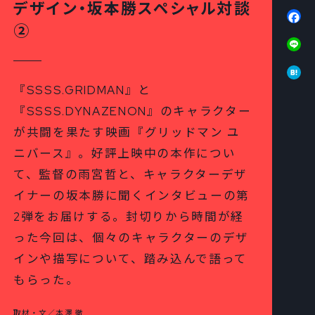
デザイン・坂本勝スペシャル対談
Fa
②
Li
Ha
『SSSS.GRIDMAN』と
『SSSS.DYNAZENON』のキャラクター
が共闘を果たす映画『グリッドマン ユ
ニバース』。好評上映中の本作につい
て、監督の雨宮哲と、キャラクターデザ
イナーの坂本勝に聞くインタビューの第
2弾をお届けする。封切りから時間が経
った今回は、個々のキャラクターのデザ
インや描写について、踏み込んで語って
もらった。
取材・文／本澤 徹