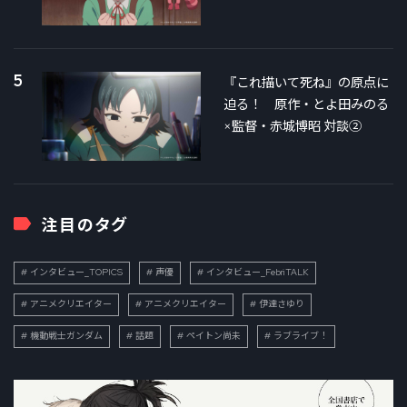
5
『これ描いて死ね』の原点に
迫る！ 原作・とよ田みのる
×監督・赤城博昭 対談②
注目のタグ
インタビュー_TOPICS
声優
インタビュー_FebriTALK
アニメクリエイター
アニメクリエイター
伊達さゆり
機動戦士ガンダム
話題
ペイトン尚未
ラブライブ！