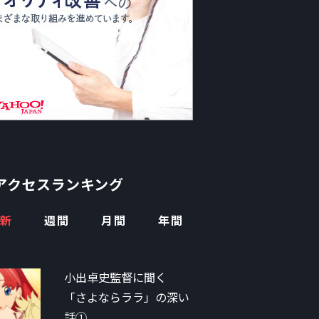
アクセスランキング
新
週間
月間
年間
小出卓史監督に聞く
「さよならララ」の深い
話①