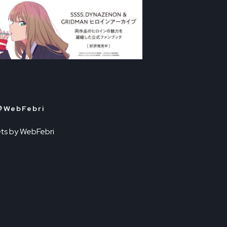
＠WebFebri
ts by WebFebri