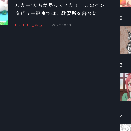
新シリーズ制作の裏
ルカー”たちが帰ってきた！ このイン
タビュー記事では、教習所を舞台に繰
側①
2
り広げられる新シリーズの裏側を、小
PUI PUI モルカー
2022.10.18
野ハナ監督とともに深掘りしていく。
前編では、あの映像を生み出す撮影手
法に迫る――。
3
4