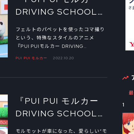
DRIVING SCHOOL』
小野ハナ監督に聞く
フェルトのパペットを使ったコマ撮り
新シリーズ制作の裏
という、特殊なスタイルのアニメ
『PUI PUIモルカー DRIVING
側②
SCHOOL』のメイキングを紹介するイ
PUI PUI モルカー
2022.10.20
ンタビュー。後編では人気作を引き継
ぐことへの思いや、新シリーズの見ど
ころを小野ハナ監督に語ってもらっ
た。
最
『PUI PUI モルカー
1
DRIVING SCHOOL』
小野ハナ監督に聞く
モルモットが車になった、愛らしい“モ