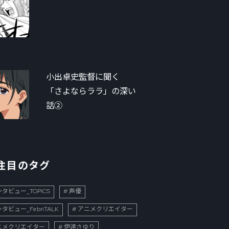
小出卓史監督に聞く
「さよならララ」の深い
話②
注目のタグ
タビュー_TOPICS
声優
タビュー_FebriTALK
アニメクリエイター
ニメクリエイター
伊達さゆり