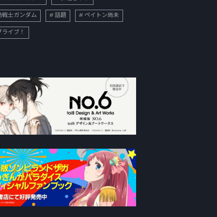
動戦士ガンダム
話題
ペイトン尚未
ブライブ！