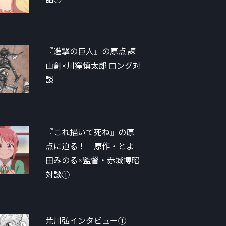
『進撃の巨人』の原点 諫
山創×川窪慎太郎 ロング対
談
『これ描いて死ね』の原
点に迫る！ 原作・とよ
田みのる×監督・赤城博昭
対談①
荒川弘インタビュー①