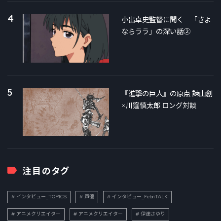
4
小出卓史監督に聞く 「さよ
ならララ」の深い話②
5
『進撃の巨人』の原点 諫山創
×川窪慎太郎 ロング対談
注目のタグ
インタビュー_TOPICS
声優
インタビュー_FebriTALK
アニメクリエイター
アニメクリエイター
伊達さゆり