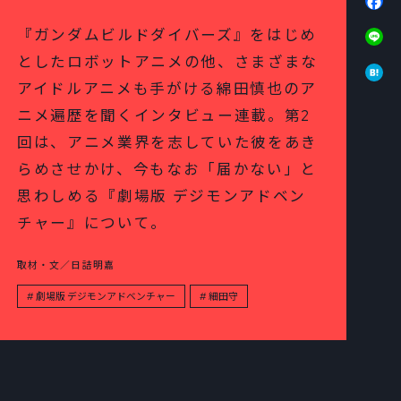
Li
『ガンダムビルドダイバーズ』をはじめ
としたロボットアニメの他、さまざまな
Ha
アイドルアニメも手がける綿田慎也のア
ニメ遍歴を聞くインタビュー連載。第2
回は、アニメ業界を志していた彼をあき
らめさせかけ、今もなお「届かない」と
思わしめる『劇場版 デジモンアドベン
チャー』について。
取材・文／日詰明嘉
劇場版 デジモンアドベンチャー
細田守