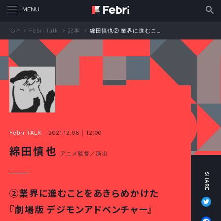
TOP
Febri Talk
記事
綿田慎也② 業界に進むことをあきらめかけた『劇場版 デジモンアドベンチャー』
Febri TALK
2021.12.08 │ 12:00
綿田慎也
アニメ監督／演出
②業界に進むことをあきらめかけた
Tw
『劇場版 デジモンアドベンチャー』
Fa