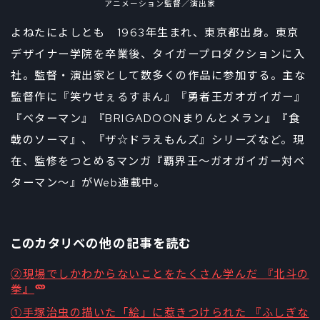
アニメーション監督／演出家
よねたによしとも 1963年生まれ、東京都出身。東京
デザイナー学院を卒業後、タイガープロダクションに入
社。監督・演出家として数多くの作品に参加する。主な
監督作に『笑ウせぇるすまん』『勇者王ガオガイガー』
『ベターマン』『BRIGADOONまりんとメラン』『食
戟のソーマ』、『ザ☆ドラえもんズ』シリーズなど。現
在、監修をつとめるマンガ『覇界王～ガオガイガー対ベ
ターマン～』がWeb連載中。
このカタリベの他の記事を読む
②現場でしかわからないことをたくさん学んだ 『北斗の
拳』
①手塚治虫の描いた「絵」に惹きつけられた 『ふしぎな