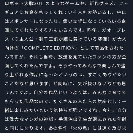
ロボット大戦30』のようなゲームや、新作グッズ、フィ
ギュアにお金を払ってくれている人も大勢いるし、中に
はスポンサーになったり、偉い立場になっていろいろ企
画してくれたりする方もいるんです。昨年、ガオーブレ
ス（※主人公・獅子王凱が腕に着けている装備）が大人
向けの「COMPLETE EDITION」として商品化された
んですが、それも当時、放送を見ていたファンの方が企
画してくれたんですよ。そうやってみんなで楽しんで盛
り上がれる作品になったというのは、すごくありがたい
ことだなと思います。と同時に、気が抜けないなとも思
うんですよ。自分の作品というよりは、みんなに育てて
もらった作品なので、たくさんの人たちの財産として一
緒に楽しみたいという気持ちが強いですね。今年、自分
は偉大なマンガの神様・手塚治虫先生が逝去された年齢
と同じになります。あの名作『火の鳥』には遠く及びま