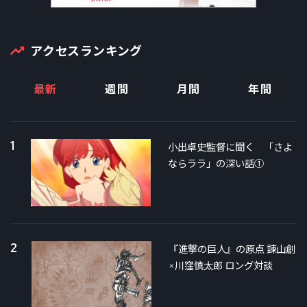
アクセスランキング
最新
週間
月間
年間
1
小出卓史監督に聞く 「さよ
ならララ」の深い話①
2
『進撃の巨人』の原点 諫山創
×川窪慎太郎 ロング対談