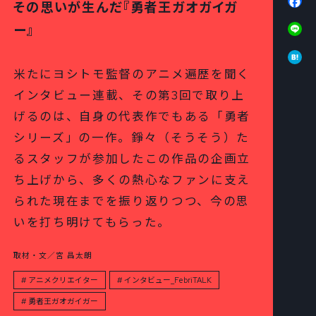
その思いが生んだ『勇者王ガオガイガ
Li
ー』
Ha
米たにヨシトモ監督のアニメ遍歴を聞く
インタビュー連載、その第3回で取り上
げるのは、自身の代表作でもある「勇者
シリーズ」の一作。錚々（そうそう）た
るスタッフが参加したこの作品の企画立
ち上げから、多くの熱心なファンに支え
られた現在までを振り返りつつ、今の思
いを打ち明けてもらった。
取材・文／宮 昌太朗
アニメクリエイター
インタビュー_FebriTALK
勇者王ガオガイガー