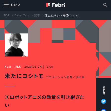
TOP
Febri Talk
記事
米たにヨシトモ③ ロボットアニメの熱量を引き継ぎたい その思いが生んだ『勇者王ガオガイガー』
Febri TALK
2023.03.24 │ 12:00
米たにヨシトモ
アニメーション監督／演出家
③ロボットアニメの熱量を引き継ぎた
Tw
い
Fa