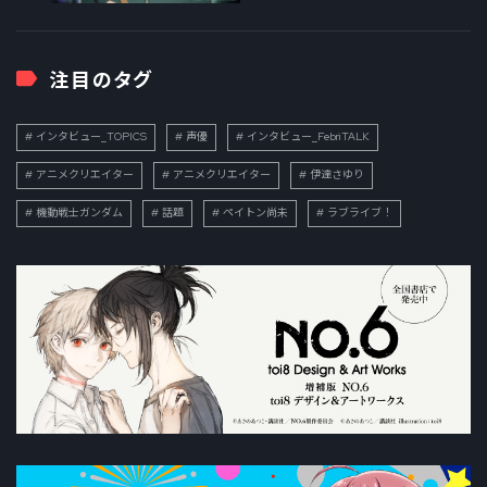
注目のタグ
インタビュー_TOPICS
声優
インタビュー_FebriTALK
アニメクリエイター
アニメクリエイター
伊達さゆり
機動戦士ガンダム
話題
ペイトン尚未
ラブライブ！