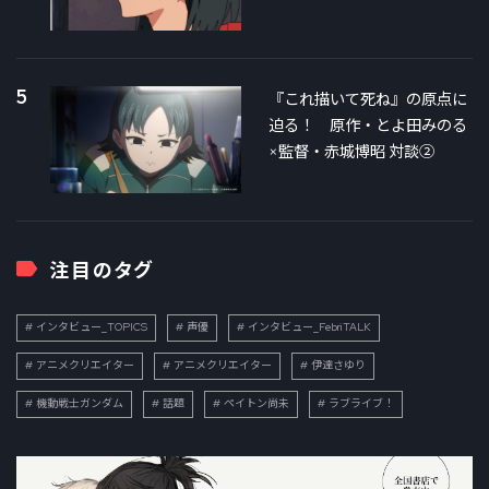
5
『これ描いて死ね』の原点に
迫る！ 原作・とよ田みのる
×監督・赤城博昭 対談②
注目のタグ
インタビュー_TOPICS
声優
インタビュー_FebriTALK
アニメクリエイター
アニメクリエイター
伊達さゆり
機動戦士ガンダム
話題
ペイトン尚未
ラブライブ！