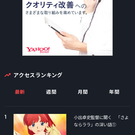
アクセスランキング
最新
週間
月間
年間
1
小出卓史監督に聞く 「さよ
ならララ」の深い話①