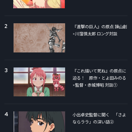
2
『進撃の巨人』の原点 諫山創
×川窪慎太郎 ロング対談
3
『これ描いて死ね』の原点に
迫る！ 原作・とよ田みのる
×監督・赤城博昭 対談①
4
小出卓史監督に聞く 「さよ
ならララ」の深い話②