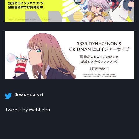
＠WebFebri
Tweets by WebFebri