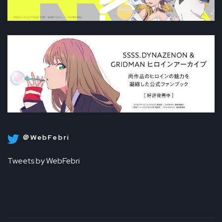
＠WebFebri
Tweets by WebFebri