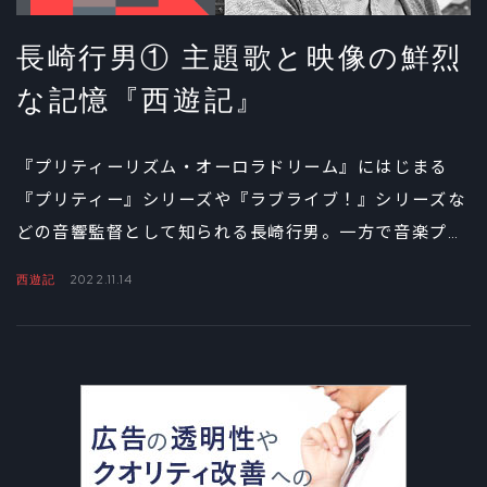
長崎行男① 主題歌と映像の鮮烈
な記憶『西遊記』
『プリティーリズム・オーロラドリーム』にはじまる
『プリティー』シリーズや『ラブライブ！』シリーズな
どの音響監督として知られる長崎行男。一方で音楽プロ
デューサーや脚本家として活動したキャリアも持つ。そ
西遊記
2022.11.14
んな彼が大きな影響を受けた3つのアニメ作品について
語るインタビュー連載。第1回は「音」と「映像」にま
つわる世界を目指すきっかけになったという『西遊記』
について。