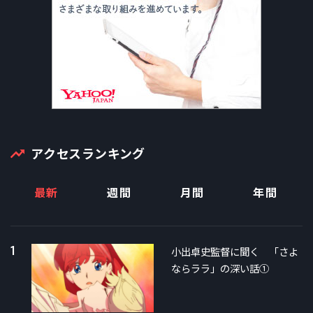
アクセスランキング
最新
週間
月間
年間
1
小出卓史監督に聞く 「さよ
ならララ」の深い話①