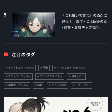
5
『これ描いて死ね』の原点に
迫る！ 原作・とよ田みのる
×監督・赤城博昭 対談②
注目のタグ
インタビュー_TOPICS
声優
インタビュー_FebriTALK
アニメクリエイター
アニメクリエイター
伊達さゆり
機動戦士ガンダム
話題
ペイトン尚未
ラブライブ！