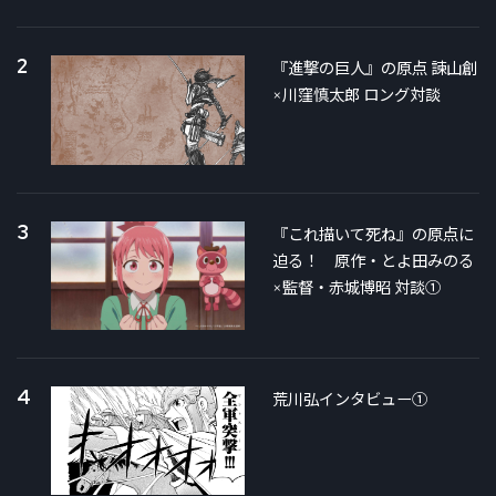
2
『進撃の巨人』の原点 諫山創
×川窪慎太郎 ロング対談
3
『これ描いて死ね』の原点に
迫る！ 原作・とよ田みのる
×監督・赤城博昭 対談①
4
荒川弘インタビュー①