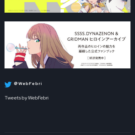
＠WebFebri
Tweets by WebFebri