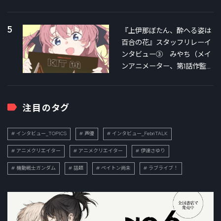
5
『上伊那ぼたん、酔へる姿は
百合の花』スタッフリレーイ
ンタビュー③ みやち（メイ
ンアニメーター、第1話作監）
×銀さん（第3話絵コンテ＆作
監）対談
注目のタグ
インタビュー_TOPICS
声優
インタビュー_FebriTALK
アニメクリエイター
アニメクリエイター
伊達さゆり
機動戦士ガンダム
話題
ペイトン尚未
ラブライブ！