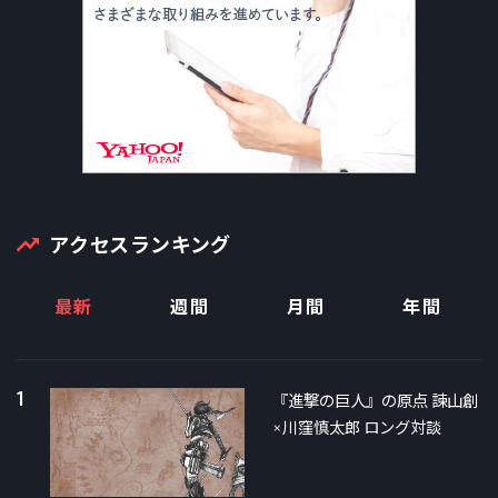
アクセスランキング
最新
週間
月間
年間
1
『進撃の巨人』の原点 諫山創
×川窪慎太郎 ロング対談