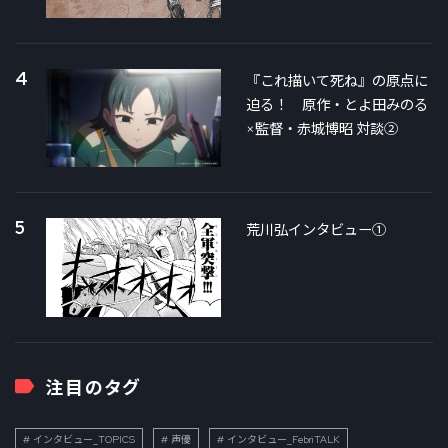
4
『これ描いて死ね』の原点に
迫る！ 原作・とよ田みのる
×監督・赤城博昭 対談②
5
荒川弘インタビュー①
注目のタグ
インタビュー_TOPICS
声優
インタビュー_FebriTALK