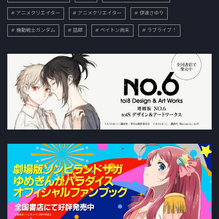
アニメクリエイター
アニメクリエイター
伊達さゆり
機動戦士ガンダム
話題
ペイトン尚未
ラブライブ！