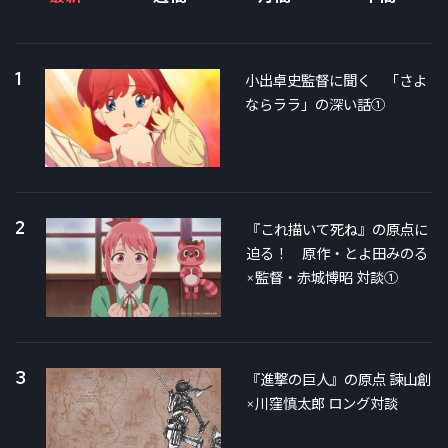
1
小出卓史監督に聞く 「さよ
ならララ」の深い話①
2
『これ描いて死ね』の原点に
迫る！ 原作・とよ田みのる
×監督・赤城博昭 対談①
3
『進撃の巨人』の原点 諫山創
×川窪慎太郎 ロング対談