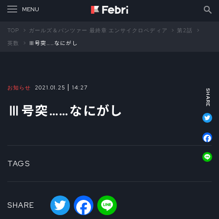
TOP
ガールズ＆パンツァー 最終章 エンサイクロペディア
第2話
英数
Ⅲ号突……なにがし
お知らせ
2021.01.25
14:27
Ⅲ号突……なにがし
T
F
L
TAGS
Twitter
Facebook
Line
SHARE