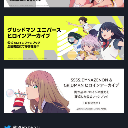
＠WebFebri