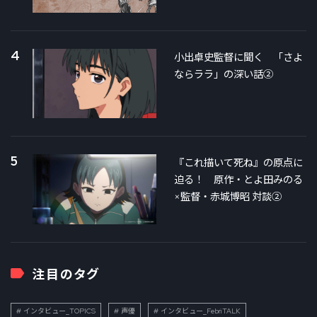
4
小出卓史監督に聞く 「さよ
ならララ」の深い話②
5
『これ描いて死ね』の原点に
迫る！ 原作・とよ田みのる
×監督・赤城博昭 対談②
注目のタグ
インタビュー_TOPICS
声優
インタビュー_FebriTALK