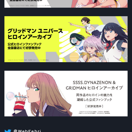
＠WebFebri