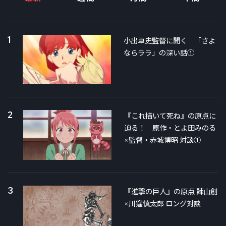
1
小出卓史監督に聞く 「さよ
ならララ」の深い話①
2
『これ描いて死ね』の原点に
迫る！ 原作・とよ田みのる
×監督・赤城博昭 対談①
3
『進撃の巨人』の原点 諫山創
×川窪慎太郎 ロング対談