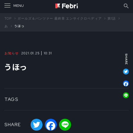
TOP
ガールズ＆パンツァー 最終章 エンサイクロペディア
第1話
あ
うほっ
お知らせ
2021.01.25
10:31
うほっ
T
F
L
TAGS
Twitter
Facebook
Line
SHARE