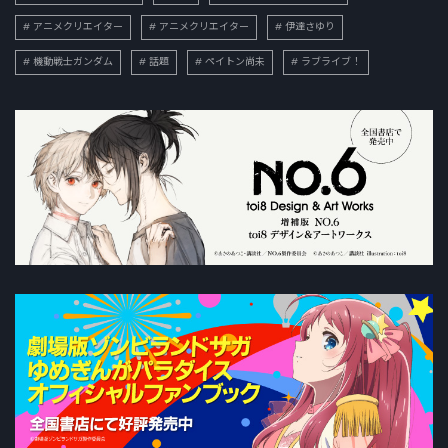
アニメクリエイター
アニメクリエイター
伊達さゆり
機動戦士ガンダム
話題
ペイトン尚未
ラブライブ！