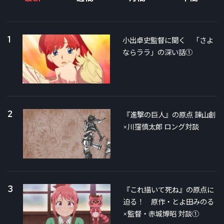
1
小出卓史監督に聞く 「さよ
ならララ」の深い話①
2
『進撃の巨人』の原点 諫山創
×川窪慎太郎 ロング対談
3
『これ描いて死ね』の原点に
迫る！ 原作・とよ田みのる
×監督・赤城博昭 対談①