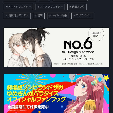
アニメクリエイター
アニメクリエイター
伊達さゆり
機動戦士ガンダム
話題
ペイトン尚未
ラブライブ！