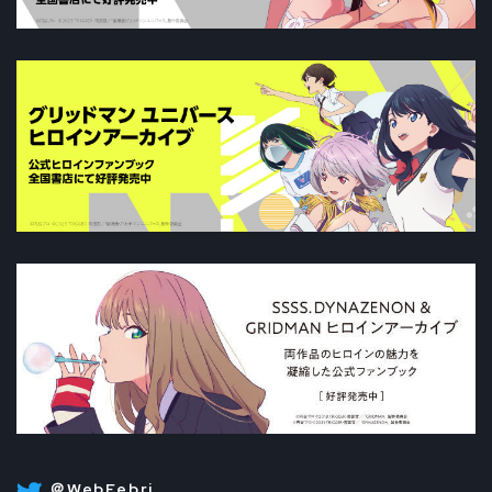
＠WebFebri