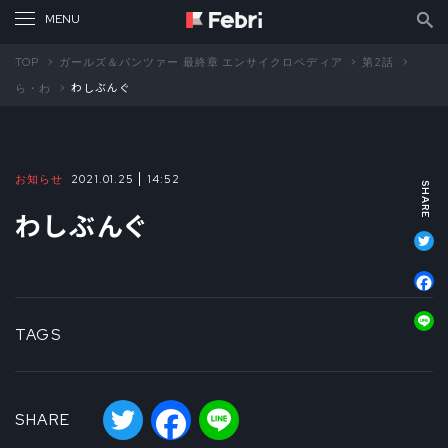
TOP
ガールズ＆パンツァー 最終章 エンサイクロペディア
第2話
ら・わ
わしぶんぐ
お知らせ
2021.01.25
14:52
わしぶんぐ
T
F
L
TAGS
Twitter
Facebook
Line
SHARE