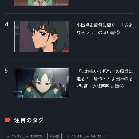
4
小出卓史監督に聞く 「さよ
ならララ」の深い話②
5
『これ描いて死ね』の原点に
迫る！ 原作・とよ田みのる
×監督・赤城博昭 対談②
注目のタグ
インタビュー_TOPICS
声優
インタビュー_FebriTALK