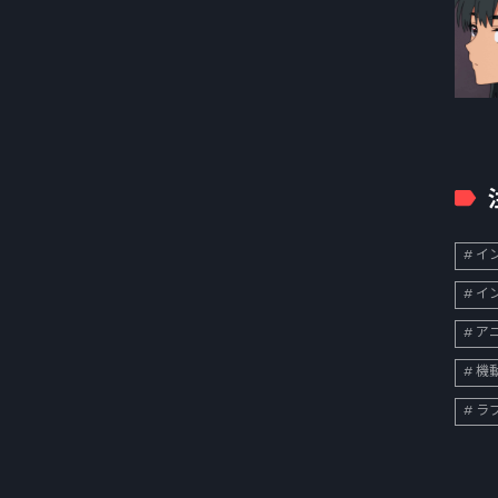
イン
イン
ア
機
ラ