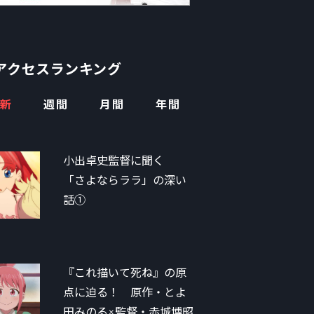
アクセスランキング
新
週間
月間
年間
小出卓史監督に聞く
「さよならララ」の深い
話①
『これ描いて死ね』の原
点に迫る！ 原作・とよ
田みのる×監督・赤城博昭