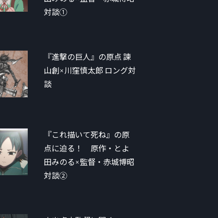
対談①
『進撃の巨人』の原点 諫
山創×川窪慎太郎 ロング対
談
『これ描いて死ね』の原
点に迫る！ 原作・とよ
田みのる×監督・赤城博昭
対談②