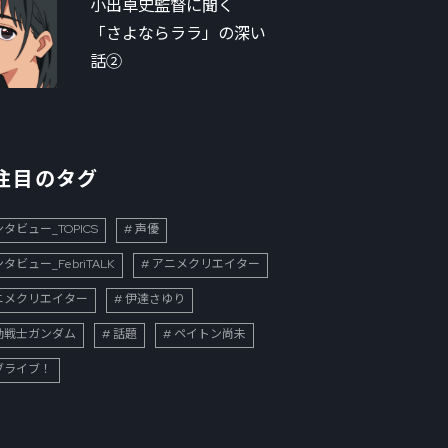
小出卓史監督に聞く
「さよならララ」の深い
話②
注目のタグ
タビュー_TOPICS
声優
タビュー_FebriTALK
アニメクリエイター
ニメクリエイター
伊達さゆり
動戦士ガンダム
話題
ペイトン尚未
ブライブ！