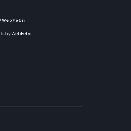
＠WebFebri
ts by WebFebri