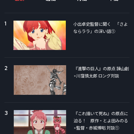
1
小出卓史監督に聞く 「さよ
ならララ」の深い話①
2
『進撃の巨人』の原点 諫山創
×川窪慎太郎 ロング対談
3
『これ描いて死ね』の原点に
迫る！ 原作・とよ田みのる
×監督・赤城博昭 対談①