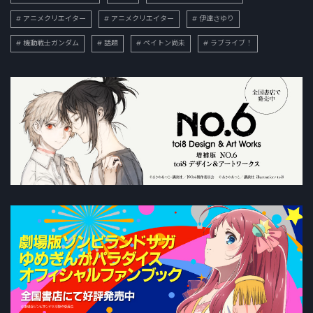
アニメクリエイター
アニメクリエイター
伊達さゆり
機動戦士ガンダム
話題
ペイトン尚未
ラブライブ！