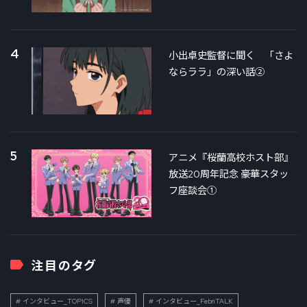
4
小出卓史監督に聞く 「さよ
ならララ」の深い話②
5
アニメ『桜蘭高校ホスト部』
放送20周年記念 豪華スタッ
フ座談会①
注目のタグ
インタビュー_TOPICS
声優
インタビュー_FebriTALK