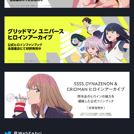
＠WebFebri