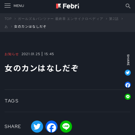
TOP
ガールズ＆パンツァー 最終章 エンサイクロペディア
第2話
あ
女のカンはなしだぞ
お知らせ
2021.01.25
15:45
女のカンはなしだぞ
T
F
L
TAGS
Twitter
Facebook
Line
SHARE