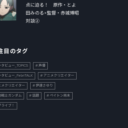
点に迫る！ 原作・とよ
田みのる×監督・赤城博昭
対談②
注目のタグ
タビュー_TOPICS
声優
タビュー_FebriTALK
アニメクリエイター
ニメクリエイター
伊達さゆり
動戦士ガンダム
話題
ペイトン尚未
ブライブ！