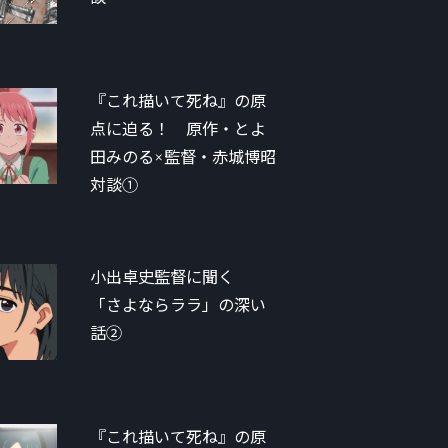
『これ描いて死ね』の原
点に迫る！ 原作・とよ
田みのる×監督・赤城博昭
対談①
小出卓史監督に聞く
「さよならララ」の深い
話②
『これ描いて死ね』の原