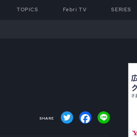
TOPICS
Febri TV
SERIES
哲
Twitter
Facebook
Line