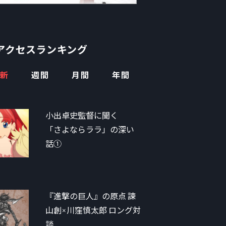
アクセスランキング
新
週間
月間
年間
小出卓史監督に聞く
「さよならララ」の深い
話①
『進撃の巨人』の原点 諫
山創×川窪慎太郎 ロング対
談