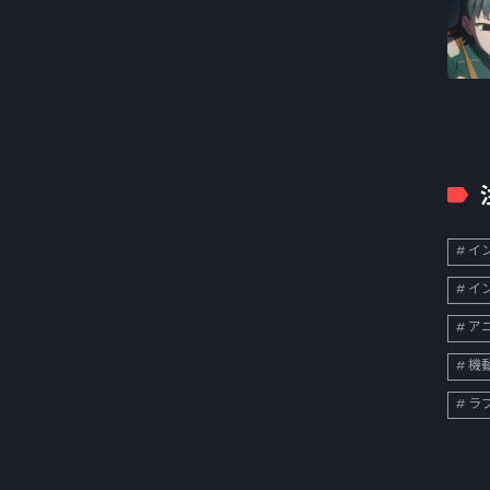
イン
イン
ア
機
ラ