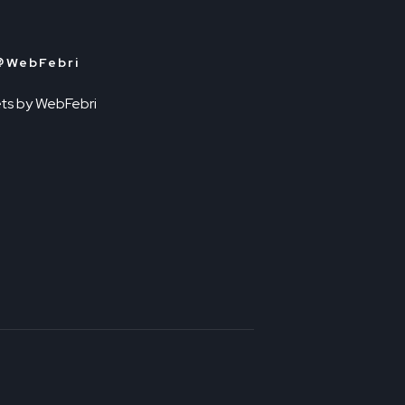
＠WebFebri
ts by WebFebri