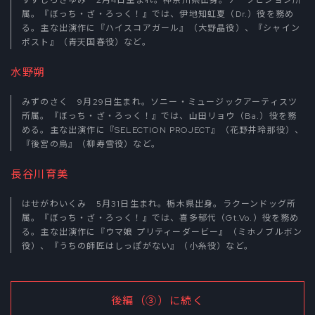
属。『ぼっち・ざ・ろっく！』では、伊地知虹夏（Dr.）役を務め
る。主な出演作に『ハイスコアガール』（大野晶役）、『シャイン
ポスト』（青天国春役）など。
水野朔
みずのさく 9月29日生まれ。ソニー・ミュージックアーティスツ
所属。『ぼっち・ざ・ろっく！』では、山田リョウ（Ba.）役を務
める。主な出演作に『SELECTION PROJECT』（花野井玲那役）、
『後宮の烏』（柳寿雪役）など。
長谷川育美
はせがわいくみ 5月31日生まれ。栃木県出身。ラクーンドッグ所
属。『ぼっち・ざ・ろっく！』では、喜多郁代（Gt.Vo.）役を務め
る。主な出演作に『ウマ娘 プリティーダービー』（ミホノブルボン
役）、『うちの師匠はしっぽがない』（小糸役）など。
後編（③）に続く