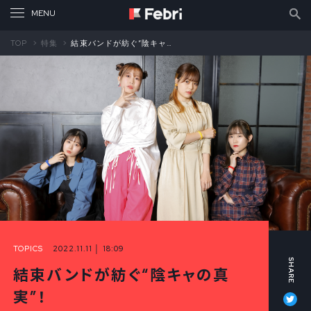
TOP
特集
結束バンドが紡ぐ“陰キャの真実”！ 『ぼっち・ざ・ろっく！』メインキャスト座談会②
TOPICS
2022.11.11 │ 18:09
結束バンドが紡ぐ“陰キャの真
Tw
実”！