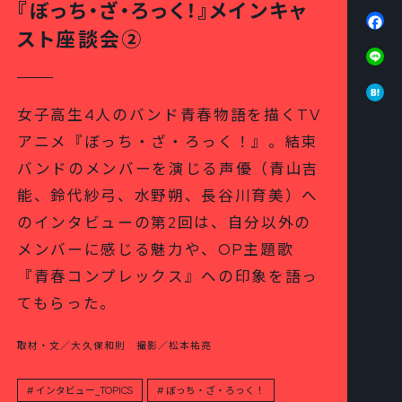
『ぼっち・ざ・ろっく！』メインキャ
Fa
スト座談会②
Li
Ha
女子高生4人のバンド青春物語を描くTV
アニメ『ぼっち・ざ・ろっく！』。結束
バンドのメンバーを演じる声優（青山吉
能、鈴代紗弓、水野朔、長谷川育美）へ
のインタビューの第2回は、自分以外の
メンバーに感じる魅力や、OP主題歌
『青春コンプレックス』への印象を語っ
てもらった。
取材・文／大久保和則 撮影／松本祐亮
インタビュー_TOPICS
ぼっち・ざ・ろっく！