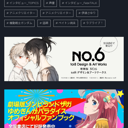
インタビュー_TOPICS
声優
インタビュー_FebriTALK
アニメクリエイター
アニメクリエイター
伊達さゆり
機動戦士ガンダム
話題
ペイトン尚未
ラブライブ！