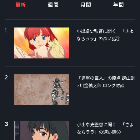
最新
週間
月間
年間
1
小出卓史監督に聞く 「さよ
ならララ」の深い話①
2
『進撃の巨人』の原点 諫山創
×川窪慎太郎 ロング対談
3
小出卓史監督に聞く 「さよ
ならララ」の深い話②