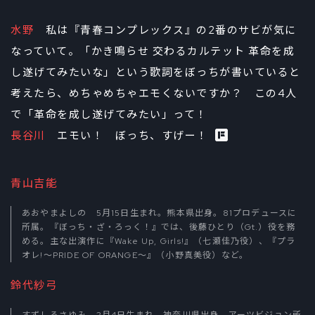
水野
私は『青春コンプレックス』の2番のサビが気に
なっていて。「かき鳴らせ 交わるカルテット 革命を成
し遂げてみたいな」という歌詞をぼっちが書いていると
考えたら、めちゃめちゃエモくないですか？ この4人
で「革命を成し遂げてみたい」って！
長谷川
エモい！ ぼっち、すげー！
青山吉能
あおやまよしの 5月15日生まれ。熊本県出身。81プロデュースに
所属。『ぼっち・ざ・ろっく！』では、後藤ひとり（Gt.）役を務
める。主な出演作に『Wake Up, Girls!』（七瀬佳乃役）、『プラ
オレ!〜PRIDE OF ORANGE〜』（小野真美役）など。
鈴代紗弓
すずしろさゆみ 2月4日生まれ。神奈川県出身。アーツビジョン所