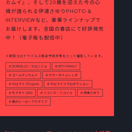
カムイ』、そして20歳を迎えた今の心
境が語られる伊達さゆりPHOTO &
INTERVIEWなど、豪華ラインナップで
お届けします。全国の書店にて好評発売
中！（電子版も配信中）
※新型コロナウイルス感染予防対策をとって撮影しています。
DORONJO／ドロンジョ
SPY×FAMILY
ゴールデンカムイ
サマータイムレンダ
ホロライブEnglish
ホロライブプロダクション
モブサイコ100
リコリス・リコイル
伊達さゆり
僕のヒーローアカデミア