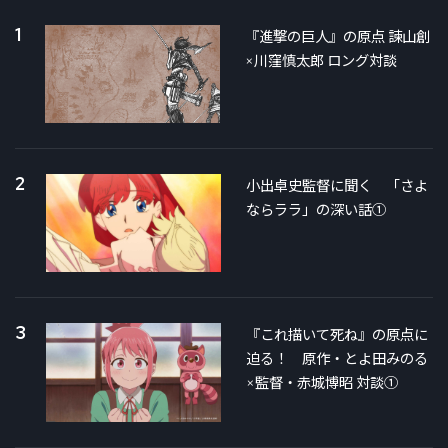
1
『進撃の巨人』の原点 諫山創
×川窪慎太郎 ロング対談
2
小出卓史監督に聞く 「さよ
ならララ」の深い話①
3
『これ描いて死ね』の原点に
迫る！ 原作・とよ田みのる
×監督・赤城博昭 対談①