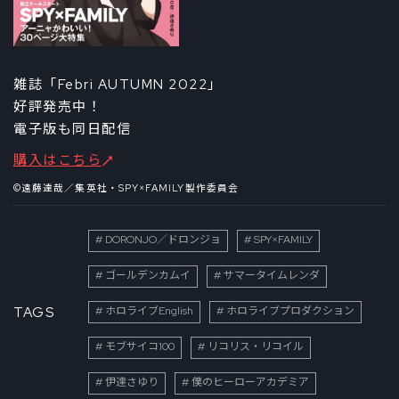
雑誌「Febri AUTUMN 2022」
好評発売中！
電子版も同日配信
購入はこちら
©遠藤達哉／集英社・SPY×FAMILY製作委員会
DORONJO／ドロンジョ
SPY×FAMILY
ゴールデンカムイ
サマータイムレンダ
TAGS
ホロライブEnglish
ホロライブプロダクション
モブサイコ100
リコリス・リコイル
伊達さゆり
僕のヒーローアカデミア