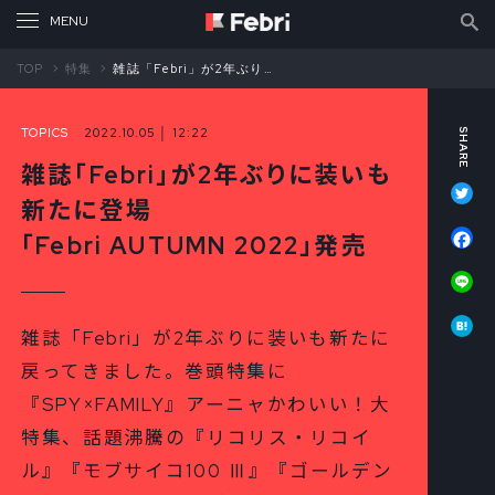
TOP
特集
雑誌「Febri」が2年ぶりに装いも新たに登場 「Febri AUTUMN 2022」発売
TOPICS
2022.10.05 │ 12:22
雑誌「Febri」が2年ぶりに装いも
Tw
新たに登場
Fa
「Febri AUTUMN 2022」発売
Li
Ha
雑誌「Febri」が2年ぶりに装いも新たに
戻ってきました。巻頭特集に
『SPY×FAMILY』アーニャかわいい！大
特集、話題沸騰の『リコリス・リコイ
ル』『モブサイコ100 Ⅲ』『ゴールデン