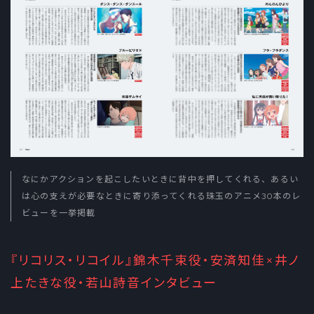
なにかアクションを起こしたいときに背中を押してくれる、あるい
は心の支えが必要なときに寄り添ってくれる珠玉のアニメ30本のレ
ビューを一挙掲載
『リコリス・リコイル』錦木千束役・安済知佳×井ノ
上たきな役・若山詩音インタビュー