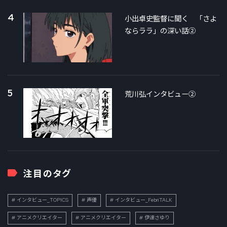
4
小出卓史監督に聞く 「さよ
ならララ」の深い話②
5
荒川弘インタビュー②
注目のタグ
インタビュー_TOPICS
声優
インタビュー_FebriTALK
アニメクリエイター
アニメクリエイター
伊達さゆり