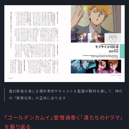
霊幻新隆を演じる櫻井孝宏やキャスト＆監督の取材を通して、稀代
の「無責任男」の正体に迫ります
『ゴールデンカムイ』愛憎渦巻く「漢たちのドラマ」
を振り返る